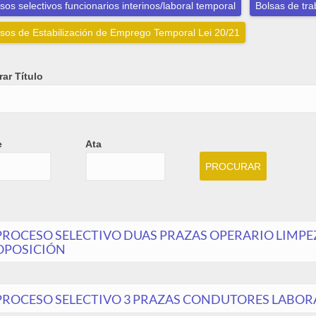
sos selectivos funcionarios interinos/laboral temporal
Bolsas de tra
sos de Estabilización de Emprego Temporal Lei 20/21
ar Título
e
Ata
e
Ata
Date
PROCESO SELECTIVO DUAS PRAZAS OPERARIO LIMPE
OPOSICIÓN
PROCESO SELECTIVO 3 PRAZAS CONDUTORES LABOR