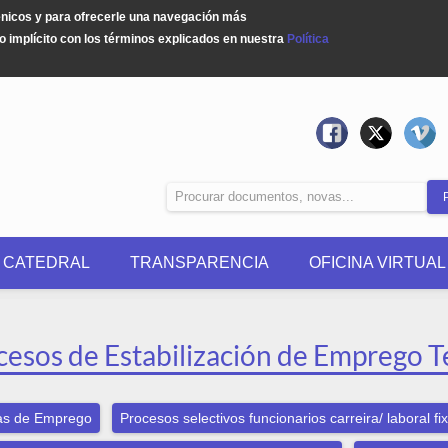
énicos y para ofrecerle una navegación más
 implícito con los términos explicados en nuestra
Política
0 CATEDRAL
TRANSPARENCIA
OFICINA VIRTUAL
cesos de Estabilización de Emprego T
as de Emprego
Procesos selectivos funcionarios carreira/ laboral fi