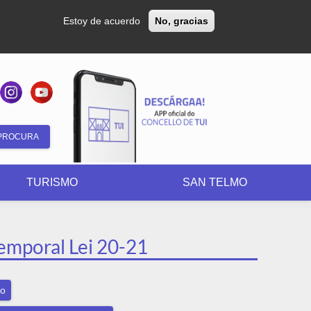
Estoy de acuerdo
No, gracias
Formulario
de
TURISMO
SAN TELMO
búsqueda
emporal Lei 20-21
xo