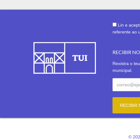
Lin e acep
referente ao 
RECIBIR N
Rexistra o teu
municipal.
© 202