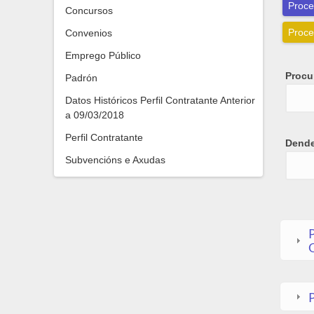
Proce
Concursos
Proce
Convenios
Emprego Público
Procur
Padrón
Datos Históricos Perfil Contratante Anterior
a 09/03/2018
Perfil Contratante
Dend
Dend
Date
Subvencións e Axudas