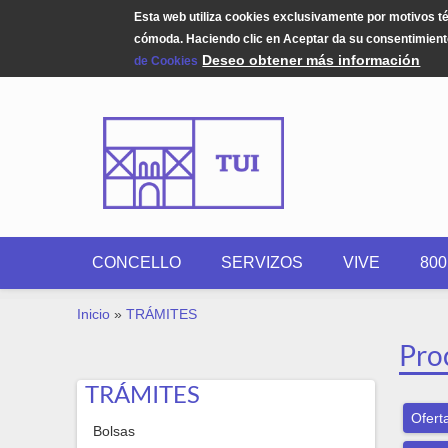
Esta web utiliza cookies exclusivamente por motivos t
cómoda. Haciendo clic en Aceptar da su consentimiento
Deseo obtener más información
de Cookies
Pasar al contenido principal
CONCELLO
SERVIZOS
VIVE
80
USTED ESTÁ AQUÍ
Inicio
»
TRÁMITES
Pro
TRÁMITES
Ofert
Bolsas