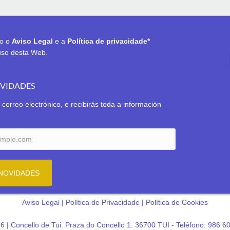
to o
Aviso Legal
e a
Política de privacidade*
uso desta Web.
OVIDADES
 correo electrónico, e recibirás toda a información
Aviso Legal
|
Política de Privacidade
|
Política de Cookies
6 | Concello de Tui. Praza do Concello 1. 36700 TUI - Teléfono: 986 6