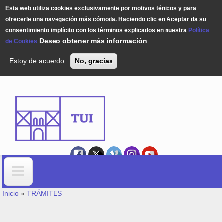
Esta web utiliza cookies exclusivamente por motivos ténicos y para
ofrecerle una navegación más cómoda. Haciendo clic en Aceptar da su
consentimiento implícito con los términos explicados en nuestra
Política
Deseo obtener más información
de Cookies
Estoy de acuerdo
No, gracias
Pasar al contenido principal
USTED ESTÁ AQUÍ
Formulario de búsqueda
Inicio
»
TRÁMITES