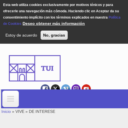
Esta web utiliza cookies exclusivamente por motivos ténicos y para
ofrecerle una navegación más cómoda. Haciendo clic en Aceptar da su
consentimiento implícito con los términos explicados en nuestra
Política
Deseo obtener más información
de Cookies
Estoy de acuerdo
No, gracias
Pasar al contenido principal
USTED ESTÁ AQUÍ
Formulario de búsqueda
Inicio
»
VIVE
»
DE INTERESE