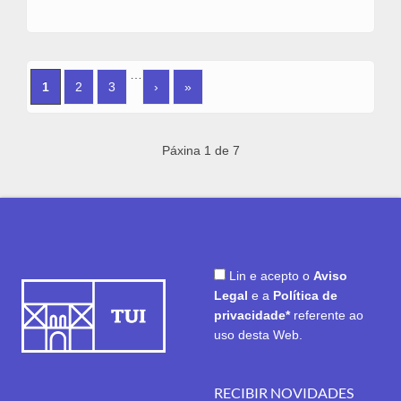
PÁGINAS
…
1
2
3
›
»
Páxina 1 de 7
Lin e acepto o
Aviso
Legal
e a
Política de
privacidade*
referente ao
uso desta Web.
RECIBIR NOVIDADES