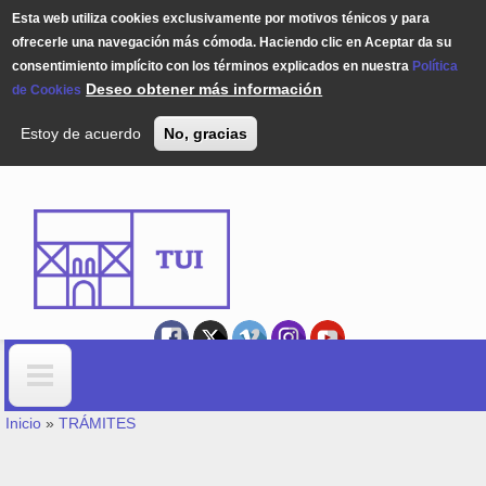
Esta web utiliza cookies exclusivamente por motivos ténicos y para
ofrecerle una navegación más cómoda. Haciendo clic en Aceptar da su
consentimiento implícito con los términos explicados en nuestra
Política
Deseo obtener más información
de Cookies
Estoy de acuerdo
No, gracias
Pasar al contenido principal
USTED ESTÁ AQUÍ
Formulario de búsqueda
Inicio
»
TRÁMITES