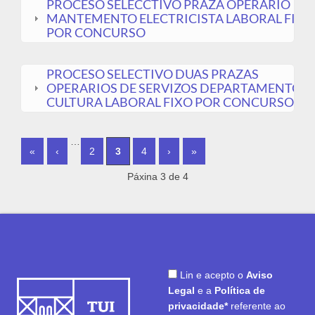
PROCESO SELECCTIVO PRAZA OPERARIO
MANTEMENTO ELECTRICISTA LABORAL FIXO
POR CONCURSO
PROCESO SELECTIVO DUAS PRAZAS
OPERARIOS DE SERVIZOS DEPARTAMENTO
CULTURA LABORAL FIXO POR CONCURSO
PÁGINAS
…
«
‹
2
3
4
›
»
Páxina 3 de 4
Lin e acepto o
Aviso
Legal
e a
Política de
privacidade*
referente ao