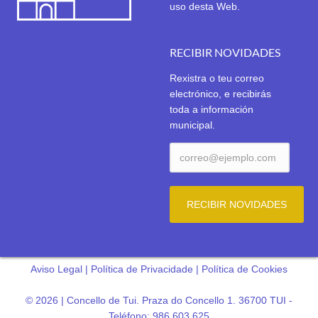
uso desta Web.
RECIBIR NOVIDADES
Rexistra o teu correo
electrónico, e recibirás
toda a información
municipal.
Aviso Legal
|
Política de Privacidade
|
Política de Cookies
© 2026 | Concello de Tui. Praza do Concello 1. 36700 TUI -
Teléfono: 986 603 625