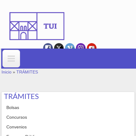
Ir o contido principal
VOSTEDE ESTÁ AQUÍ
Formulario de busca
Inicio
»
TRÁMITES
TRÁMITES
Bolsas
Concursos
Convenios