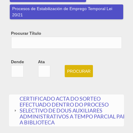
Procesos de Estabilización de Emprego Temporal Lei
20/21
Procurar Título
Dende
Ata
Dende
Date
Ata
Date
CERTIFICADO ACTA DO SORTEO
EFECTUADO DENTRO DO PROCESO
SELECTIVO DE DOUS AUXILIARES
ADMINISTRATIVOS A TEMPO PARCIAL PARA
A BIBLIOTECA