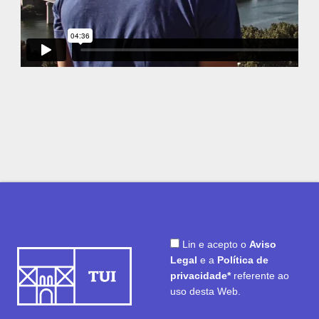
Lin e acepto o
Aviso
Legal
e a
Política de
privacidade*
referente ao
uso desta Web.