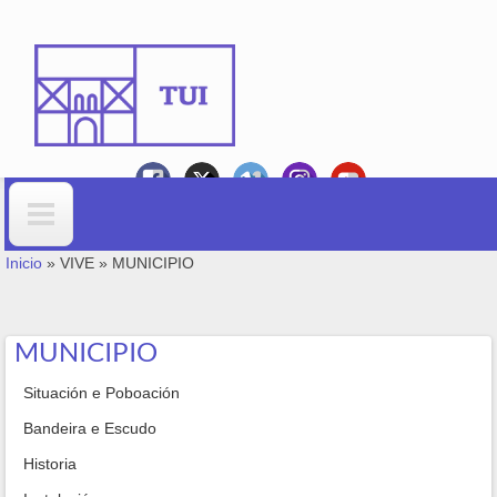
Ir o contido principal
VOSTEDE ESTÁ AQUÍ
Formulario de busca
Inicio
»
VIVE
»
MUNICIPIO
MUNICIPIO
Situación e Poboación
Bandeira e Escudo
Historia