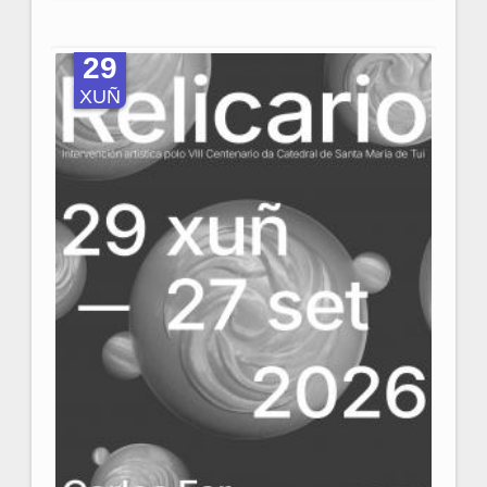
29
XUÑ