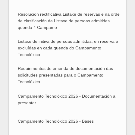
Resolución rectificativa Listaxe de reservas e na orde
Resolución rectificativa Listaxe de reservas e na
de clasificación da Listaxe de persoas admitidas
quenda 4 Campame
orde de clasificación da Listaxe de persoas
Listaxe definitiva de persoas admitidas, en reserva e
Listaxe definitiva de persoas admitidas, en
admitidas quenda 4 Campamento Tecn
excluídas en cada quenda do Campamento
Tecnolóxico
reserva e excluídas en cada quenda do
Requirimentos de emenda de documentación das
Requirimentos de emenda de documentación das
Campamento Tecnolóxico
solicitudes presentadas para o Campamento
Tecnolóxico
solicitudes presentadas para o Campamento
Campamento Tecnolóxico 2026 - Documentación a
Campamento Tecnolóxico 2026 - Documentación
Tecnolóxico
presentar
a presentar
Campamento Tecnolóxico 2026 - Bases
Campamento Tecnolóxico 2026 - Bases