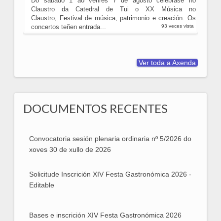
Do sábado 1 ao venres 7 de agosto celébrase no
Claustro da Catedral de Tui o XX Música no
Claustro, Festival de música, patrimonio e creación. Os
concertos teñen entrada...
93 veces vista
Ver toda a Axenda
DOCUMENTOS RECENTES
Convocatoria sesión plenaria ordinaria nº 5/2026 do
Convocatoria sesión plenaria ordinaria nº 5/2026
xoves 30 de xullo de 2026
Solicitude Inscrición XIV Festa Gastronómica 2026 -
Solicitude Inscrición XIV Festa Gastronómica
Editable
2026 - Editable
Bases e inscrición XIV Festa Gastronómica 2026
Bases e inscrición XIV Festa Gastronómica 2026