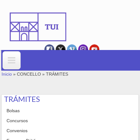
Ir o contido principal
VOSTEDE ESTÁ AQUÍ
Formulario de busca
Inicio
»
CONCELLO
»
TRÁMITES
TRÁMITES
Bolsas
Concursos
Convenios