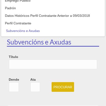
Emprego Público
Padrón
Datos Históricos Perfil Contratante Anterior a 09/03/2018
Perfil Contratante
Subvencións e Axudas
Subvencións e Axudas
Título
Dende
Ata
Dende
Date
Ata
Date