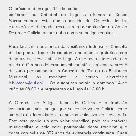
O próximo domingo, 14 de xuño,
celébrase na Catedral de Lugo a ofrenda a Xesús
Sacramentado. Este ano o alcalde do Concello de Tui
exercerá de delegado rexio, en representación do Antigo
Reino de Galicia, ao ser unha das sete antigas capitais.
Para facilitar a asistencia da veciñanza tudense o Concello
de Tui pon a dispor da cidadanía autobuses gratuítos para
desprazarse nesa data até Lugo. As persoas interesadas en
acudir á Ofrenda deberán inscribirse até o próximo venres 5
de xuño persoalmente no Concello de Tui ou na Biblioteca
Municipal, ou mediante o correo electrónico
biblioteca@tui.gal
. Os autobuses sairán o domingo 14 de
xuño ás 08.00 h e regresaran de Lugo ás 18.00 h..
A Ofrenda do Antigo Reino de Galicia é a tradición
institucional máis antiga que se conserva en Galicia como
símbolo da identidade e condición colectiva do noso país.
Este acto posúe un alto valor simbólico polo seu carácter
municipalista e polo valor patrimonial desta tradición que
conta con máis de 357 anos de existencia continuada. Cada