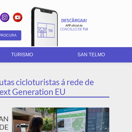
Formulario
de
TURISMO
SAN TELMO
busca
tas cicloturistas á rede de
Next Generation EU
ÚAN
DE