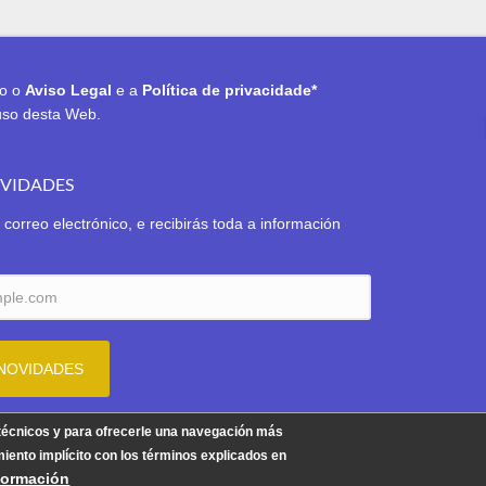
to o
Aviso Legal
e a
Política de privacidade*
uso desta Web.
OVIDADES
 correo electrónico, e recibirás toda a información
Aviso Legal
|
Política de Privacidade
|
Política de Cookies
 técnicos y para ofrecerle una navegación más
iento implícito con los términos explicados en
formación
6 | Concello de Tui. Praza do Concello 1. 36700 TUI - Teléfono: 986 6