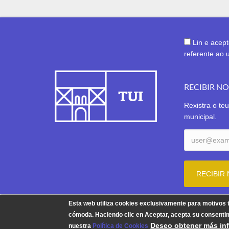
Lin e acep
referente ao 
RECIBIR N
Rexistra o teu
municipal.
Esta web utiliza cookies exclusivamente para motivos
cómoda. Haciendo clic en Aceptar, acepta su consentim
Deseo obtener más in
© 202
nuestra
Política de Cookies