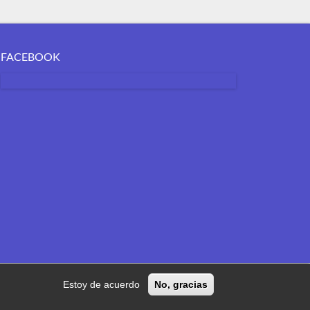
FACEBOOK
Estoy de acuerdo
No, gracias
03 625