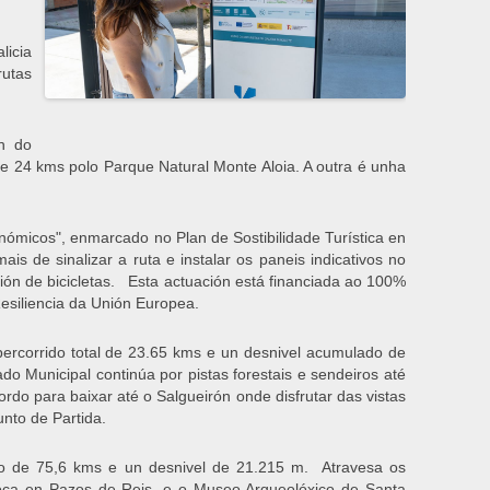
licia
utas
ón do
e 24 kms polo Parque Natural Monte Aloia. A outra é unha
onómicos", enmarcado no Plan de Sostibilidade Turística en
s de sinalizar a ruta e instalar os paneis indicativos no
ción de bicicletas. Esta actuación está financiada ao 100%
siliencia da Unión Europea.
ercorrido total de 23.65 kms e un desnivel acumulado de
do Municipal continúa por pistas forestais e sendeiros até
rdo para baixar até o Salgueirón onde disfrutar das vistas
unto de Partida.
rrido de 75,6 kms e un desnivel de 21.215 m. Atravesa os
coca en Pazos de Reis, e o Museo Arqueolóxico de Santa