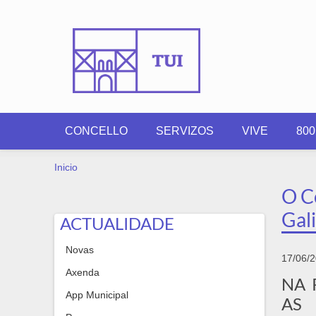
Ir o contido principal
CONCELLO
SERVIZOS
VIVE
80
VOSTEDE ESTÁ AQUÍ
Inicio
O Co
Gal
ACTUALIDADE
Novas
17/06/
Axenda
NA 
App Municipal
AS 