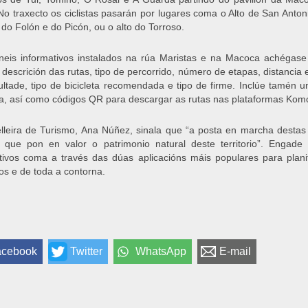
No traxecto os ciclistas pasarán por lugares coma o Alto de San Anto
do Folón e do Picón, ou o alto do Torroso.
eis informativos instalados na rúa Maristas e na Macoca achégase 
descrición das rutas, tipo de percorrido, número de etapas, distancia
cultade, tipo de bicicleta recomendada e tipo de firme. Inclúe tamén
, así como códigos QR para descargar as rutas nas plataformas Komoo
lleira de Turismo, Ana Núñez, sinala que “a posta en marcha destas
e que pon en valor o patrimonio natural deste territorio”. Engade
tivos coma a través das dúas aplicacións máis populares para planif
ios e de toda a contorna.
acebook
Twitter
WhatsApp
E-mail