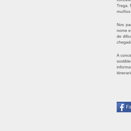
Trega. 
muíños 
Nos pan
nome e 
de difi
chegada
A conce
sostibl
informa
itinerar
F