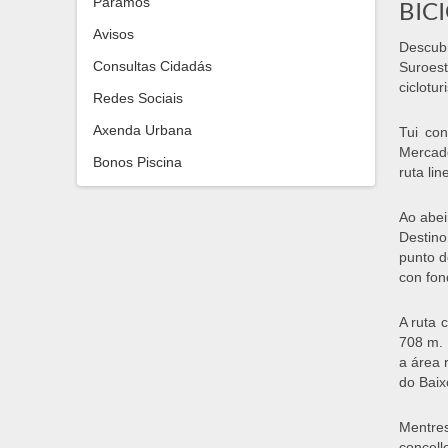
Paramos
BIC
Avisos
Descubr
Consultas Cidadás
Suroes
ciclotur
Redes Sociais
Axenda Urbana
Tui con
Mercado
Bonos Piscina
ruta li
Ao abei
Destino
punto d
con fon
A ruta 
708 m. 
a área 
do Baix
Mentres
concell