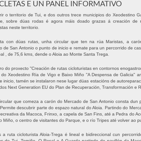
ICLETAS E UN PANEL INFORMATIVO
ir o territorio de Tui, e dos outros trece municipios do Xeodestino Ga
te, sobre dúas rodas é agora máis doado grazas á creación de r
istas neste territorio.
ta con dúas rutas, unha circular que ten na rúa Maristas, a car
 de San Antonio o punto de inicio e remate para un percorrido de cas
neal , de 75,6 kms, dende o Aloia ao Monte Santa Trega.
ro do proxecto "Creación de rutas cicloturistas en contornos enogastr
 do Xeodestino Ría de Vigo e Baixo Miño "A Despensa de Galicia" amai
e inicio, tamén se instalaron nese lugar dúas estacións de autorepara
dos Next Generation EU do Plan de Recuperación, Transformación e Re
circular que comeza a carón do Mercado de San Antonio consta dun p
Permite descubrir parte do espazo natural do Aloia. Partindo do Merca
recreativa da Macoca, Frinxo, a capela de San Fins, até a Pedra do Aco
o Miño, o centro de visitantes do Parque, e o río Tripes até volver ao p
 a ruta cicloturista Aloia-Trega é lineal e bidireccional cun perco
os de Tui, Tomiño, O Rosal e A Guarda partindo do pavillón da Ma