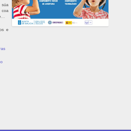
a súa
, coa
de…
dos e
ras
co