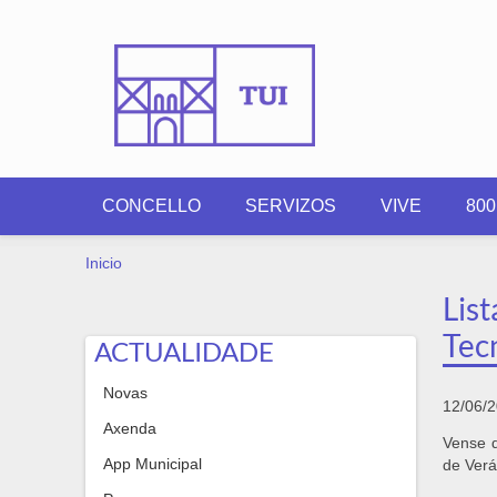
Ir o contido principal
CONCELLO
SERVIZOS
VIVE
80
VOSTEDE ESTÁ AQUÍ
Inicio
Lis
Tec
ACTUALIDADE
Novas
12/06/
Axenda
Vense 
App Municipal
de Verá