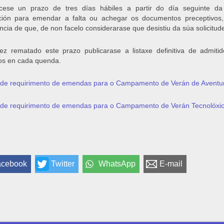
écese un prazo de tres días hábiles a partir do día seguinte d
ación para emendar a falta ou achegar os documentos preceptivos
ncia de que, de non facelo considerarase que desistiu da súa solicitu
z rematado este prazo publicarase a listaxe definitiva de admiti
os en cada quenda.
 de requirimento de emendas para o Campamento de Verán de Aventu
 de requirimento de emendas para o Campamento de Verán Tecnolóxi
acebook
Twitter
WhatsApp
E-mail