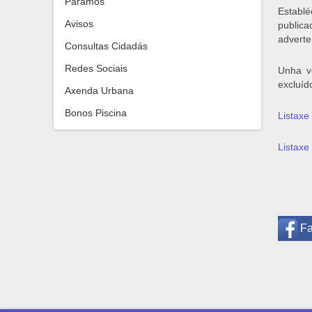
Paramos
Establ
Avisos
public
adverte
Consultas Cidadás
Redes Sociais
Unha ve
excluíd
Axenda Urbana
Bonos Piscina
Listaxe
Listaxe
F