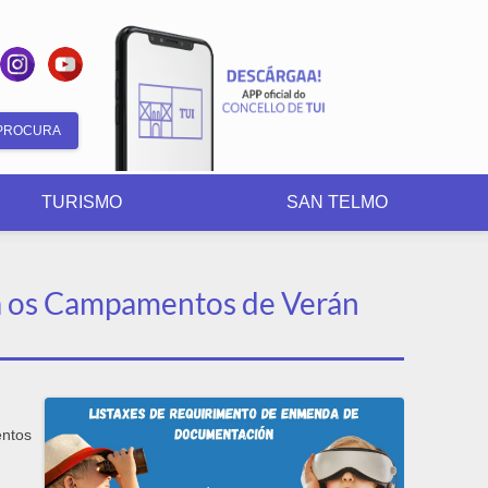
Formulario
de
TURISMO
SAN TELMO
busca
ra os Campamentos de Verán
entos