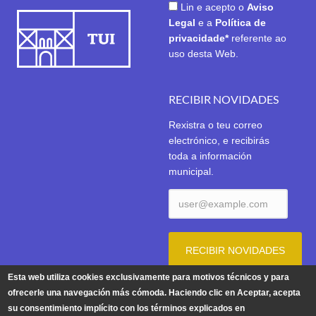
Lin e acepto o
Aviso
Legal
e a
Política de
privacidade*
referente ao
uso desta Web.
RECIBIR NOVIDADES
Rexistra o teu correo
electrónico, e recibirás
toda a información
municipal.
Esta web utiliza cookies exclusivamente para motivos técnicos y para
ofrecerle una navegación más cómoda. Haciendo clic en Aceptar, acepta
su consentimiento implícito con los términos explicados en
Aviso Legal
|
Política de Privacidade
|
Política de Cookies