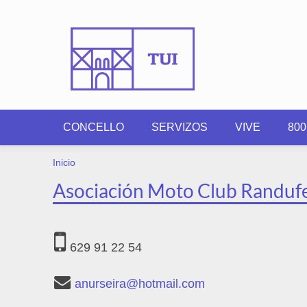
Ir o contido principal
CONCELLO
SERVIZOS
VIVE
80
VOSTEDE ESTÁ AQUÍ
Inicio
Asociación Moto Club Randuf
629 91 22 54
anurseira@hotmail.com