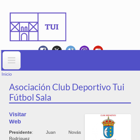
Ir o contido principal
VOSTEDE ESTÁ AQUÍ
Formulario de busca
Inicio
Asociación Club Deportivo Tui
Fútbol Sala
http://www.tuifutsal.es
Presidente
: Juan Novás
Rodríguez