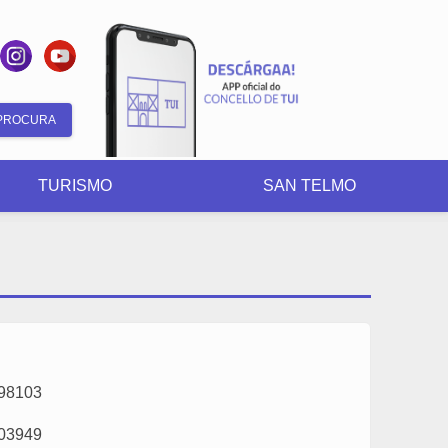
Formulario
de
TURISMO
SAN TELMO
busca
98103
03949