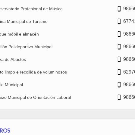
9866
servatorio Profesional de Música
6774
cina Municipal de Turismo
9866
que móbil e almacén
9866
illón Polideportivo Municipal
9866
za de Abastos
6297
to limpo e recollida de voluminosos
9866
io Municipal
9866
vizo Municipal de Orientación Laboral
ROS