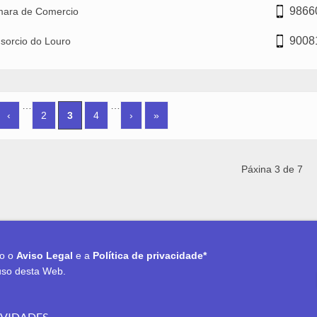
9866
ara de Comercio
9008
sorcio do Louro
INAS
…
…
‹
2
3
4
›
»
Páxina 3 de 7
to o
Aviso Legal
e a
Política de privacidade*
uso desta Web.
OVIDADES