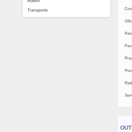
Rueiro
Con
Transporte
Ofi
Par
Pav
Pra
Pun
Rad
Ser
OUT