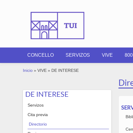
Ir o contido principal
CONCELLO
SERVIZOS
VIVE
80
VOSTEDE ESTÁ AQUÍ
Inicio
»
VIVE
»
DE INTERESE
Dir
DE INTERESE
Servizos
SER
Cita previa
Bib
Directorio
Cen