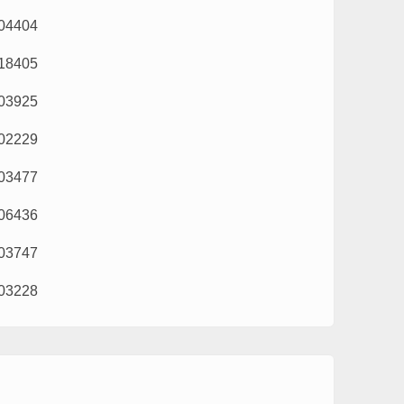
04404
18405
03925
02229
03477
06436
03747
03228