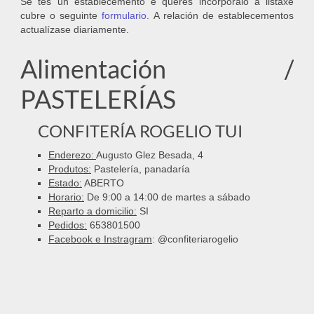
Se tes un establecemento e queres incorporalo á listaxe
cubre o seguinte
formulario
. A relación de establecementos
actualízase diariamente.
Alimentación /
PASTELERÍAS
CONFITERÍA ROGELIO TUI
Enderezo:
Augusto Glez Besada, 4
Produtos:
Pastelería, panadaría
Estado:
ABERTO
Horario:
De 9:00 a 14:00 de martes a sábado
Reparto a domicilio:
SI
Pedidos:
653801500
Facebook e Instragram
: @confiteriarogelio