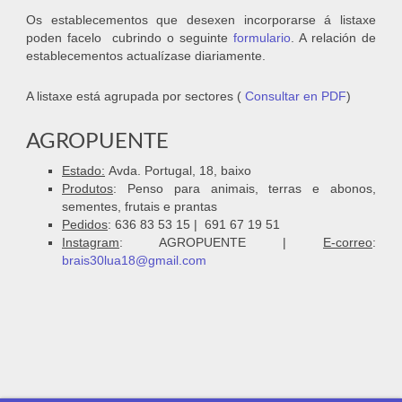
Os establecementos que desexen incorporarse á listaxe
poden facelo cubrindo o seguinte
formulario
. A relación de
establecementos actualízase diariamente.
A listaxe está agrupada por sectores (
Consultar en PDF
)
AGROPUENTE
Estado:
Avda. Portugal, 18, baixo
Produtos
: Penso para animais, terras e abonos,
sementes, frutais e prantas
Pedidos
: 636 83 53 15 | 691 67 19 51
Instagram
: AGROPUENTE |
E-correo
:
brais30lua18@gmail.com