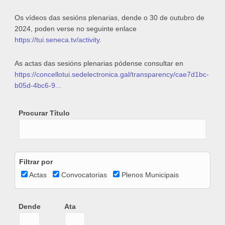
Os vídeos das sesións plenarias, dende o 30 de outubro de
2024, poden verse no seguinte enlace
https://tui.seneca.tv/activity
.
As actas das sesións plenarias pódense consultar en
https://concellotui.sedelectronica.gal/transparency/cae7d1bc-
b05d-4bc6-9...
Procurar Título
Filtrar por
Actas
Convocatorias
Plenos Municipais
Dende
Ata
Dende
Date
Ata
Date