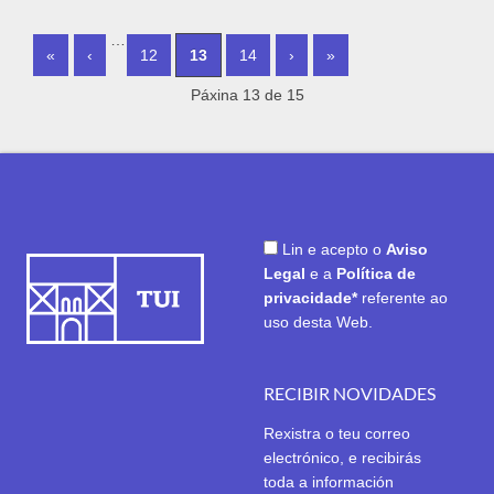
PÁXINAS
…
«
‹
12
13
14
›
»
Páxina 13 de 15
Lin e acepto o
Aviso
Legal
e a
Política de
privacidade*
referente ao
uso desta Web.
RECIBIR NOVIDADES
Rexistra o teu correo
electrónico, e recibirás
toda a información