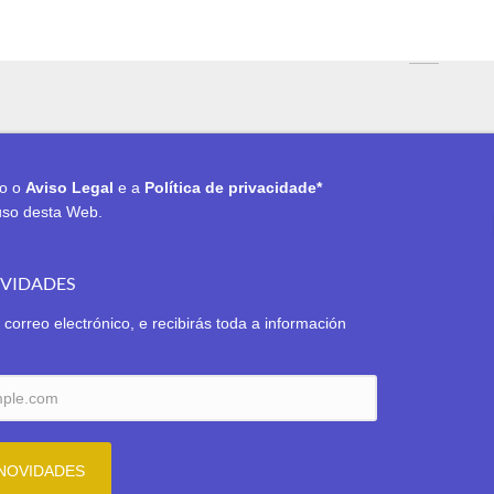
to o
Aviso Legal
e a
Política de privacidade*
uso desta Web.
OVIDADES
 correo electrónico, e recibirás toda a información