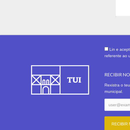
Lin e acep
referente ao 
RECIBIR N
Rexistra o teu
municipal.