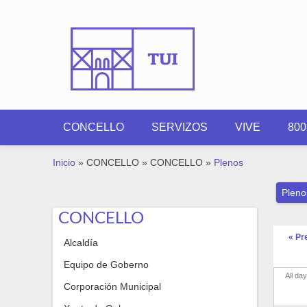
Ir o contido principal
CONCELLO
SERVIZOS
VIVE
80
VOSTEDE ESTÁ AQUÍ
Inicio
»
CONCELLO
»
CONCELLO
»
Plenos
Pleno
CONCELLO
« Pr
Alcaldía
Equipo de Goberno
All day
Corporación Municipal