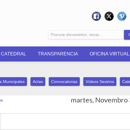
0 CATEDRAL
TRANSPARENCIA
OFICINA VIRTUAL
s Municipales
Actas
Convocatorias
Vídeos Sesións
Cale
martes, Novembro 
ev