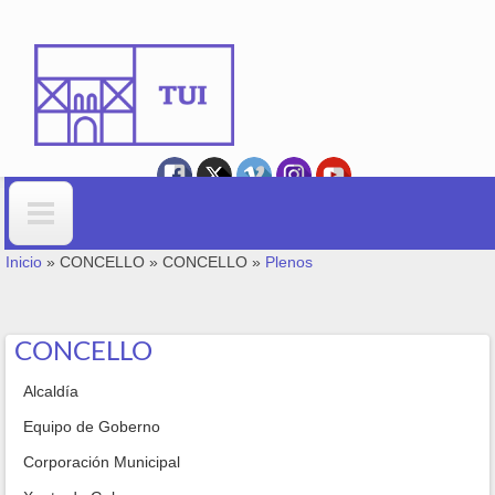
Ir o contido principal
VOSTEDE ESTÁ AQUÍ
Formulario de busca
Inicio
»
CONCELLO
»
CONCELLO
»
Plenos
CONCELLO
Alcaldía
Equipo de Goberno
Corporación Municipal