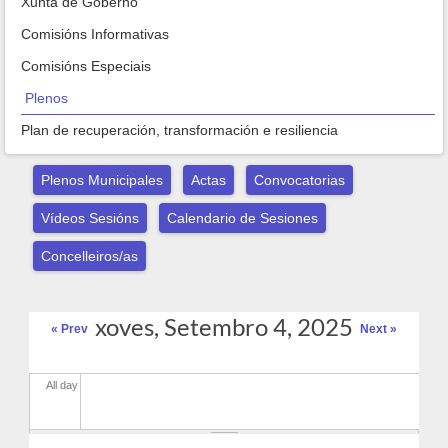
Xunta de Goberno
Comisións Informativas
Comisións Especiais
Plenos
Plan de recuperación, transformación e resiliencia
Plenos Municipales
Actas
Convocatorias
Vídeos Sesións
Calendario de Sesiones
Concelleiros/as
xoves, Setembro 4, 2025
« Prev
Next »
All day