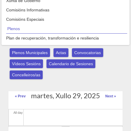
Xunta de Goberno
Comisións Informativas
Comisións Especiais
Plenos
Plan de recuperación, transformación e resiliencia
Plenos Municipales
Actas
Convocatorias
Vídeos Sesións
Calendario de Sesiones
Concelleiros/as
martes, Xullo 29, 2025
« Prev
Next »
All day