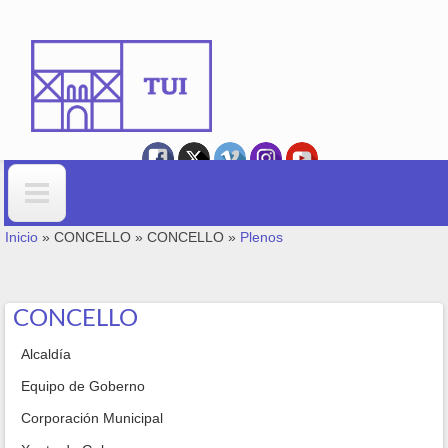
Ir o contido principal
VOSTEDE ESTÁ AQUÍ
Formulario de busca
Inicio
»
CONCELLO
»
CONCELLO
»
Plenos
CONCELLO
Alcaldía
Equipo de Goberno
Corporación Municipal