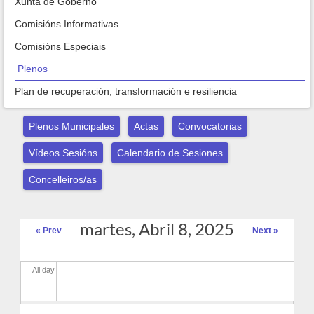
Xunta de Goberno
Comisións Informativas
Comisións Especiais
Plenos
Plan de recuperación, transformación e resiliencia
Plenos Municipales
Actas
Convocatorias
Vídeos Sesións
Calendario de Sesiones
Concelleiros/as
martes, Abril 8, 2025
« Prev
Next »
All day