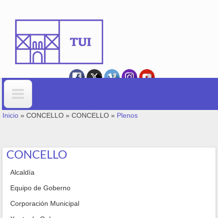
Ir o contido principal
VOSTEDE ESTÁ AQUÍ
Formulario de busca
Inicio
»
CONCELLO
»
CONCELLO
»
Plenos
CONCELLO
Alcaldía
Equipo de Goberno
Corporación Municipal