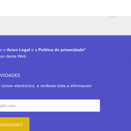
to o
Aviso Legal
e a
Política de privacidade*
uso desta Web.
OVIDADES
 correo electrónico, e recibirás toda a información