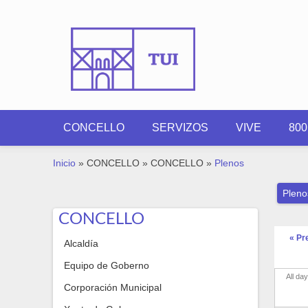
Ir o contido principal
CONCELLO
SERVIZOS
VIVE
80
VOSTEDE ESTÁ AQUÍ
Inicio
»
CONCELLO
»
CONCELLO
»
Plenos
Pleno
CONCELLO
« Pr
Alcaldía
Equipo de Goberno
All day
Corporación Municipal