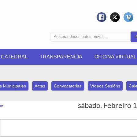
0 CATEDRAL
TRANSPARENCIA
OFICINA VIRTUAL
s Municipales
Actas
Convocatorias
Vídeos Sesións
Cale
sábado, Febreiro 
ev