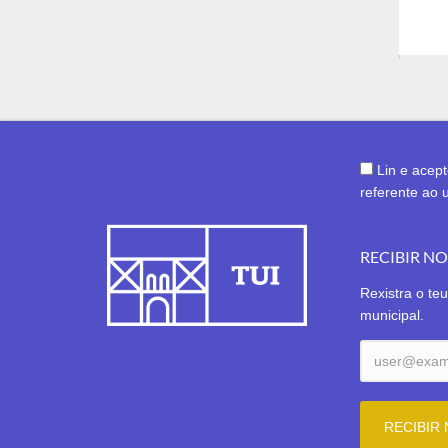
Lin e acep
referente ao 
RECIBIR N
Rexistra o teu
municipal.