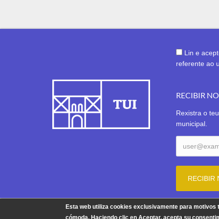
Lin e acep
referente ao 
RECIBIR N
Rexistra o teu
municipal.
Esta web utiliza cookies exclusivamente para motivos
cómoda. Haciendo clic en Aceptar, acepta su consentim