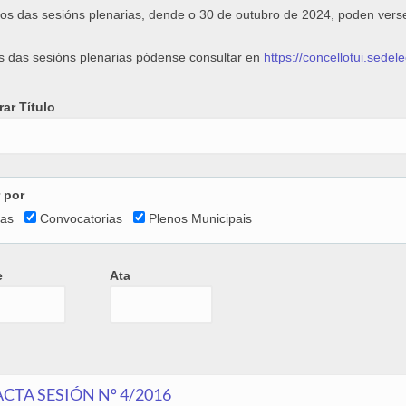
os das sesións plenarias, dende o 30 de outubro de 2024, poden vers
s das sesións plenarias pódense consultar en
https://concellotui.sede
ar Título
r por
tas
Convocatorias
Plenos Municipais
e
Ata
e
Ata
Date
ACTA SESIÓN Nº 4/2016