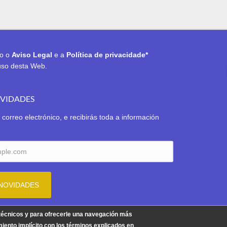
to o
Aviso Legal
e a
Política de privacidade*
uso desta Web.
OVIDADES
 correo electrónico, e recibirás toda a información
Aviso Legal
|
Política de Privacidade
|
Política de Cookies
 técnicos y para ofrecerle una navegación más
iento implícito con los términos explicados en