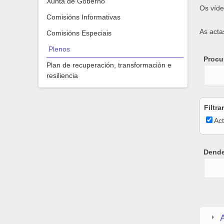
Xunta de Goberno
Os víde
Comisións Informativas
As acta
Comisións Especiais
Plenos
Procur
Plan de recuperación, transformación e
resiliencia
Filtra
Ac
Dend
Dend
Date