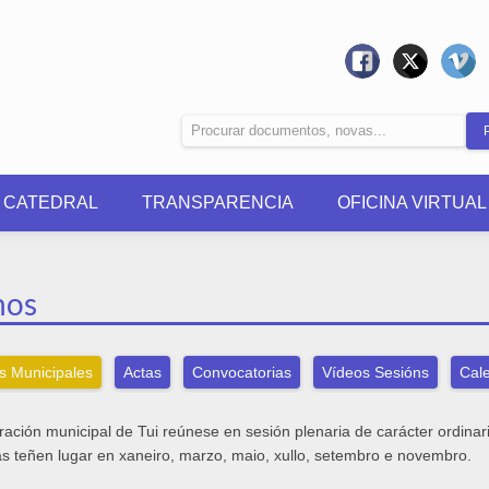
0 CATEDRAL
TRANSPARENCIA
OFICINA VIRTUAL
nos
s Municipales
Actas
Convocatorias
Vídeos Sesións
Cale
ración municipal de Tui reúnese en sesión plenaria de carácter ordina
as teñen lugar en xaneiro, marzo, maio, xullo, setembro e novembro.