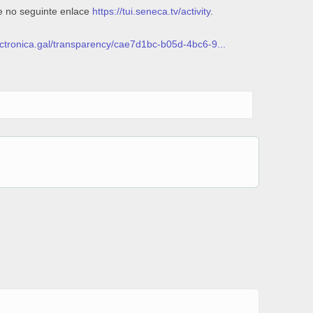
e no seguinte enlace
https://tui.seneca.tv/activity
.
lectronica.gal/transparency/cae7d1bc-b05d-4bc6-9...