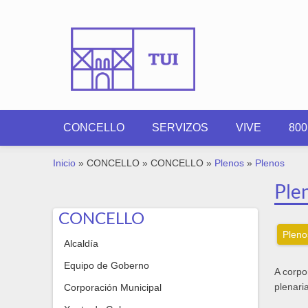
Ir o contido principal
CONCELLO
SERVIZOS
VIVE
80
VOSTEDE ESTÁ AQUÍ
Inicio
»
CONCELLO
»
CONCELLO
»
Plenos
»
Plenos
Ple
CONCELLO
Pleno
Alcaldía
Equipo de Goberno
A corpo
plenari
Corporación Municipal