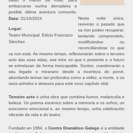
baixo o manto da noite, para
embarcarse nunha derradeira e
posible última aventura conxunta.
Nesta noite única,
Data:
31/10/2024
revivirán o pasado que
Lugar:
xa non poden recuperar,
Teatro Municipal. Edicio Francisco
tentando comprendelo,
Sánchez
modificándoo ou
reconciliándose co que
xa non está. Ao mesmo tempo, reflexionarán sobre o terceiro
acto das súas vidas, ese intre no que o presente e o futuro
se entrelazan de forma inescapable. Xuntos, cuestionarán o
seu legado e mirarano desde a incerteza do porvir,
abordando temas tan profundos como a vellez, a morte, e os
seus anhelos e desexos para este novo capítulo vital.
Terceiro acto
é unha obra que combina humor, melancolía e
beleza. Un poema escénico sobre a memoria e os soños; un
exorcismo emocional e, ao mesmo tempo, unha celebración
vibrante da vida e do teatro.
Fundado en 1984, o
Centro Dramático Galego
é a entidade