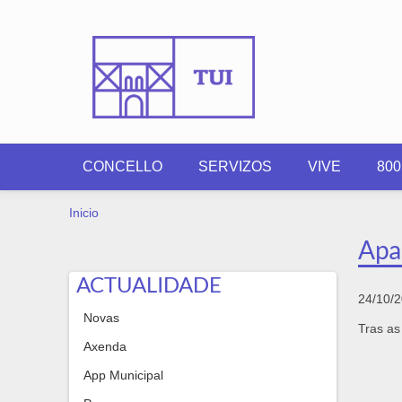
Ir o contido principal
CONCELLO
SERVIZOS
VIVE
80
VOSTEDE ESTÁ AQUÍ
Inicio
Apa
ACTUALIDADE
24/10/
Novas
Tras as
Axenda
App Municipal