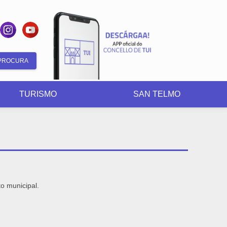
Formulario
de
TURISMO
SAN TELMO
busca
to municipal.