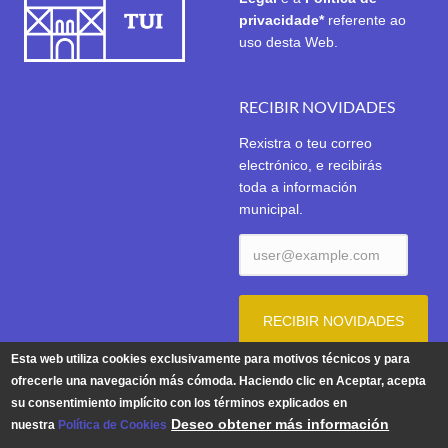
privacidade*
referente ao
uso desta Web.
RECIBIR NOVIDADES
Rexistra o teu correo
electrónico, e recibirás
toda a información
municipal.
Esta web utiliza cookies exclusivamente para motivos técnicos y para
ofrecerle una navegación más cómoda. Haciendo clic en Aceptar, acepta
su consentimiento implícito con los términos explicados en
Aviso Legal
|
Política de Privacidade
|
Política de Cookies
Deseo obtener más información
nuestra
Política de Cookies