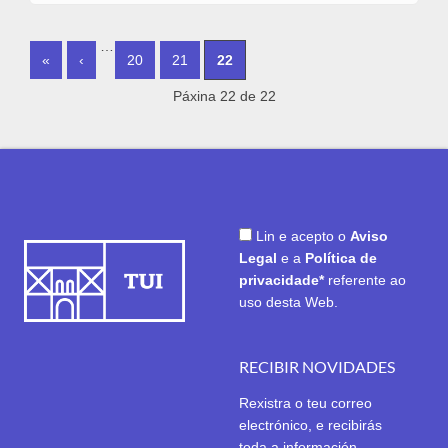
PÁGINAS
…
«
‹
20
21
22
Páxina 22 de 22
Lin e acepto o
Aviso
Legal
e a
Política de
privacidade*
referente ao
uso desta Web.
RECIBIR NOVIDADES
Rexistra o teu correo
electrónico, e recibirás
toda a información