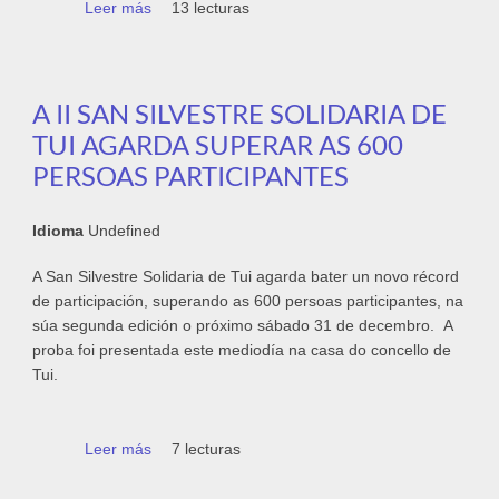
Leer más
sobre Mercado de Nadal, Inchables, música
13 lecturas
e deporte para despedir o ano en Tui
A II SAN SILVESTRE SOLIDARIA DE
TUI AGARDA SUPERAR AS 600
PERSOAS PARTICIPANTES
Idioma
Undefined
A San Silvestre Solidaria de Tui agarda bater un novo récord
de participación, superando as 600 persoas participantes, na
súa segunda edición o próximo sábado 31 de decembro. A
proba foi presentada este mediodía na casa do concello de
Tui.
Leer más
sobre A II San Silvestre Solidaria de Tui
7 lecturas
agarda superar as 600 persoas
participantes