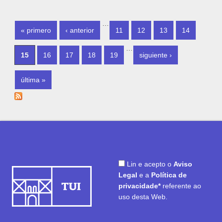
PÁGINAS
…
« primero
‹ anterior
11
12
13
14
…
15
16
17
18
19
siguiente ›
última »
Lin e acepto o
Aviso
Legal
e a
Política de
privacidade*
referente ao
uso desta Web.