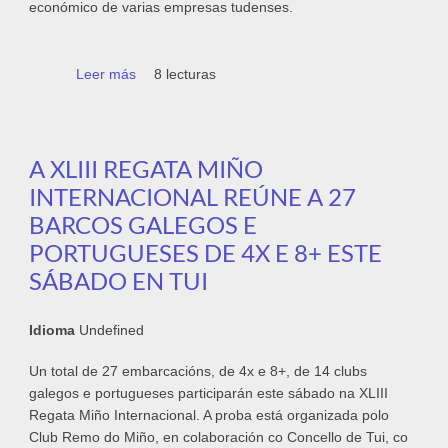
económico de varias empresas tudenses.
Leer más
sobre Na 2ª San Silvestre Solidaria
8 lecturas
recadáronse 5.000€ a beneficio da
Asociación Española contra o Cancro
A XLIII REGATA MIÑO
INTERNACIONAL REÚNE A 27
BARCOS GALEGOS E
PORTUGUESES DE 4X E 8+ ESTE
SÁBADO EN TUI
Idioma
Undefined
Un total de 27 embarcacións, de 4x e 8+, de 14 clubs
galegos e portugueses participarán este sábado na XLIII
Regata Miño Internacional. A proba está organizada polo
Club Remo do Miño, en colaboración co Concello de Tui, co