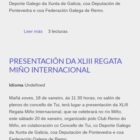
Deporte Galego da Xunta de Galicia, coa Deputación de
Pontevedra e coa Federación Galega de Remo.
Leer más
sobre A XLIII Regata Miño Internacional
3 lecturas
reúne a 27 barcos galegos e portugueses
de 4x e 8+ este sábado en Tui
PRESENTACIÓN DA XLIII REGATA
MIÑO INTERNACIONAL
Idioma
Undefined
Mañá xoves, 18 de xaneiro, ás 11.30 horas, no salón de
plenos do concello de Tui, terá lugar a presentación da XLIII
Regata Miño Internacional, que se celebrará no río Miño,
este sábado 20 de xaneiro, organizado polo Club Remo do
Miño, en colaboración co Concello de Tui, co Deporte Galego
da Xunta de Galicia, coa Deputación de Pontevedra e coa
Federación Galega de Remo.