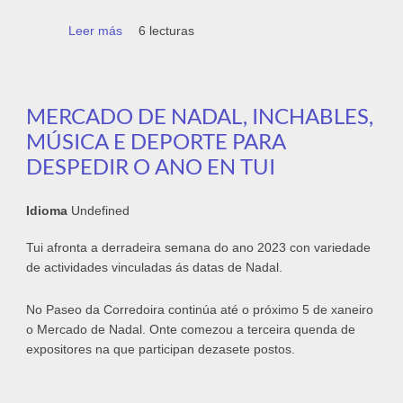
Leer más
sobre A San Silvestre Solidaria de Tui
6 lecturas
reunirá este domingo a 1.200 persoas
MERCADO DE NADAL, INCHABLES,
MÚSICA E DEPORTE PARA
DESPEDIR O ANO EN TUI
Idioma
Undefined
Tui afronta a derradeira semana do ano 2023 con variedade
de actividades vinculadas ás datas de Nadal.
No Paseo da Corredoira continúa até o próximo 5 de xaneiro
o Mercado de Nadal. Onte comezou a terceira quenda de
expositores na que participan dezasete postos.