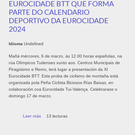
EUROCIDADE BTT QUE FORMA
PARTE DO CALENDARIO
DEPORTIVO DA EUROCIDADE
2024
Idioma
Undefined
Mañá mércores, 6 de marzo, ás 12.00 horas españolas, na
rúa Olímpicos Tudenses xunto aos Centros Municipais de
Piragüismo e Remo, terá lugar a presentación da XI
Eurocidade BTT. Esta proba de ciclismo de montaña está
organizada pola Peña Ciclista Biciosos Rías Baixas, en
colaboración coa Eurocidade Tui-Valença. Celebrarase o
domingo 17 de marzo.
Leer más
sobre Presentación da XI Eurocidade BTT
13 lecturas
que forma parte do Calendario Deportivo da
Eurocidade 2024