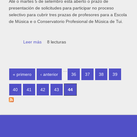
Até o martes 5 de setembro está aberto o prazo de
presentación de solicitudes para participar no proceso
selectivo para cubrir tres prazas de profesores para a Escola
de Música e o Conservatorio Profesional de Música de Tui.
Leer más
sobre Tui convoca o proceso para cubrir
8 lecturas
prazas de profesor de violín, óboe e piano
no Conservatorio de Música
PÁGINAS
…
« primero
‹ anterior
36
37
38
39
40
41
42
43
44