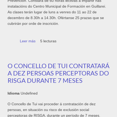
Prevención. Constará de 60 horas lectivas a impartir nas
instalacións do Centro Municipal de Formación en Guillarei.
As clases terán lugar de luns a venres do 11 ao 22 de
decembro de 8.30h a 14.30h. Ofértanse 25 prazas que se
cubrirán por orde de inscrición.
Leer más
sobre Curso de nivel básico de Prevención
5 lecturas
organizado polo Concello de Tui e a
Fundación Laboral da Construción
O CONCELLO DE TUI CONTRATARÁ
A DEZ PERSOAS PERCEPTORAS DO
RISGA DURANTE 7 MESES
Idioma
Undefined
O Concello de Tui vai proceder á contratación de dez
persoas, en situación ou risco de exclusión social
perceptoras de RISGA, durante un período de 7 meses.