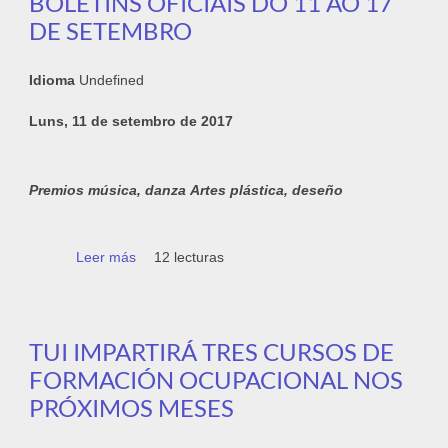
BOLETÍNS OFICIAIS DO 11 AO 17
DE SETEMBRO
Idioma
Undefined
Luns, 11 de setembro de 2017
Premios música, danza
Artes plástica, deseño
Leer más
sobre Resumo das axudas, bolsas,
12 lecturas
formación... publicadas nos boletíns oficiais
do 11 ao 17 de setembro
TUI IMPARTIRÁ TRES CURSOS DE
FORMACIÓN OCUPACIONAL NOS
PRÓXIMOS MESES