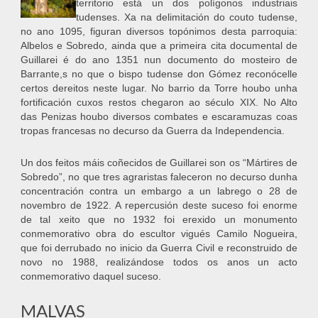
territorio está un dos polígonos industriais
tudenses. Xa na delimitación do couto tudense,
no ano 1095, figuran diversos topónimos desta parroquia:
Albelos e Sobredo, ainda que a primeira cita documental de
Guillarei é do ano 1351 nun documento do mosteiro de
Barrante,s no que o bispo tudense don Gómez reconócelle
certos dereitos neste lugar. No barrio da Torre houbo unha
fortificación cuxos restos chegaron ao século XIX. No Alto
das Penizas houbo diversos combates e escaramuzas coas
tropas francesas no decurso da Guerra da Independencia.
Un dos feitos máis coñecidos de Guillarei son os “Mártires de
Sobredo”, no que tres agraristas faleceron no decurso dunha
concentración contra un embargo a un labrego o 28 de
novembro de 1922. A repercusión deste suceso foi enorme
de tal xeito que no 1932 foi erexido un monumento
conmemorativo obra do escultor vigués Camilo Nogueira,
que foi derrubado no inicio da Guerra Civil e reconstruido de
novo no 1988, realizándose todos os anos un acto
conmemorativo daquel suceso.
MALVAS