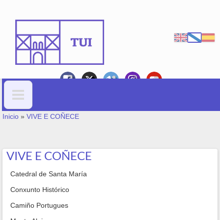
Ir o contido principal
VOSTEDE ESTÁ AQUÍ
Formulario de busca
Inicio
»
VIVE E COÑECE
VIVE E COÑECE
Catedral de Santa María
Conxunto Histórico
Camiño Portugues