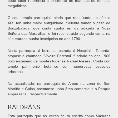
pode facer referencia á existencia de mámoas ou túmulos
megalíticos.
O seu templo parroquial, ainda que reedificado no século
XIX, ten unha maior antigüidade. Salienta tamén o pazo de
Bouzabalada, que conta cunha ermida adicada á Nosa
Señora das Maravillas, e foi reconstruido segundo conta na
súa entrada nunha inscripción no ano 1790.
Nesta parroquia, á beira da estrada á Hospital - Taborda,
atópase o chamado “Viveiro Forestal” fundado no ano 1906
polo enxeñeiro de montes tudense Rafael Areses . Conta cun
amplo patrimonio botánico con numerosas especies
arboreas.
Na actualidade, na parroquia de Areas na zona de San
Martiño e Gaios, asentanse unha área comercial e o Parque
empresarial, respectivamente.
BALDRÁNS
Esta parroquia que ás veces figura escrita como
Valdráns