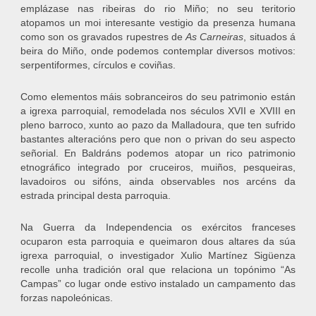
emplázase nas ribeiras do rio Miño; no seu teritorio
atopamos un moi interesante vestigio da presenza humana
como son os gravados rupestres de
As Carneiras
, situados á
beira do Miño, onde podemos contemplar diversos motivos:
serpentiformes, círculos e coviñas.
Como elementos máis sobranceiros do seu patrimonio están
a igrexa parroquial, remodelada nos séculos XVII e XVIII en
pleno barroco, xunto ao pazo da Malladoura, que ten sufrido
bastantes alteracións pero que non o privan do seu aspecto
señorial. En Baldráns podemos atopar un rico patrimonio
etnográfico integrado por cruceiros, muiños, pesqueiras,
lavadoiros ou sifóns, ainda observables nos arcéns da
estrada principal desta parroquia.
Na Guerra da Independencia os exércitos franceses
ocuparon esta parroquia e queimaron dous altares da súa
igrexa parroquial, o investigador Xulio Martínez Sigüenza
recolle unha tradición oral que relaciona un topónimo “As
Campas” co lugar onde estivo instalado un campamento das
forzas napoleónicas.