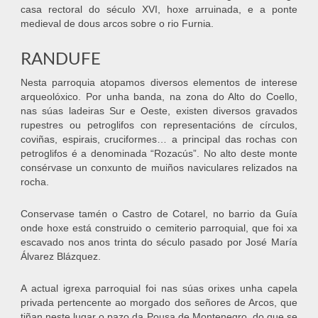
casa rectoral do século XVI, hoxe arruinada, e a ponte
medieval de dous arcos sobre o rio Furnia.
RANDUFE
Nesta parroquia atopamos diversos elementos de interese
arqueolóxico. Por unha banda, na zona do Alto do Coello,
nas súas ladeiras Sur e Oeste, existen diversos gravados
rupestres ou petroglifos con representacións de círculos,
coviñas, espirais, cruciformes… a principal das rochas con
petroglifos é a denominada “Rozacús”. No alto deste monte
consérvase un conxunto de muiños naviculares relizados na
rocha.
Conservase tamén o Castro de Cotarel, no barrio da Guía
onde hoxe está construido o cemiterio parroquial, que foi xa
escavado nos anos trinta do século pasado por José María
Álvarez Blázquez.
A actual igrexa parroquial foi nas súas orixes unha capela
privada pertencente ao morgado dos señores de Arcos, que
tiñan neste lugar o pazo da Pousa de Montenegro, do que se