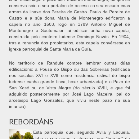
conserva soio o seu portalón de acceso co seu escudo coas
armas da linaxe dos Pereira de Castro. Paulo de Pereira de
Castro e a súa dona María de Montenegro edificaron a
capela no ano 1603, logo en 1789 Antonio Miguel de
Montenegro e Soutomaior fai edificar unha nova capela,
construida polo canteiro tudense Domingo Novás. En 1904,
tras a renuncia dos propietarios, esta capela convérsese en
igrexa parroquial de Santa María da Guía.
No territorio de Randufe compre lembrar outras dúas
edificacións: a Pousa do Bispo ou das Sobreiras (edificada
nos sécalos XVI e XVII como residencia estival do bispo
tudense cunha grande finca, hoxe urbanizada) e o Pazo de
San Xosé ou de Vista Alegre (do século XVIII, e que foi
adquirido posteriormente por José Lago Maceira, pai do
arcebispo Lago González, que viviu neste pazo na sua
infancia).
REBORDÁNS
Esta parroquia que, segundo Avila y Lacuela,
debe o seu nome a atoparse nos “bordes” da