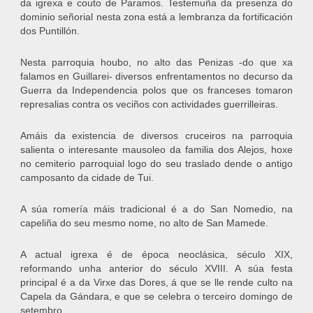
da igrexa e couto de Paramos. Testemuña da presenza do
dominio señorial nesta zona está a lembranza da fortificación
dos Puntillón.
Nesta parroquia houbo, no alto das Penizas -do que xa
falamos en Guillarei- diversos enfrentamentos no decurso da
Guerra da Independencia polos que os franceses tomaron
represalias contra os veciños con actividades guerrilleiras.
Amáis da existencia de diversos cruceiros na parroquia
salienta o interesante mausoleo da familia dos Alejos, hoxe
no cemiterio parroquial logo do seu traslado dende o antigo
camposanto da cidade de Tui.
A súa romería máis tradicional é a do San Nomedio, na
capeliña do seu mesmo nome, no alto de San Mamede.
A actual igrexa é de época neoclásica, século XIX,
reformando unha anterior do século XVIII. A súa festa
principal é a da Virxe das Dores, á que se lle rende culto na
Capela da Gándara, e que se celebra o terceiro domingo de
setembro.