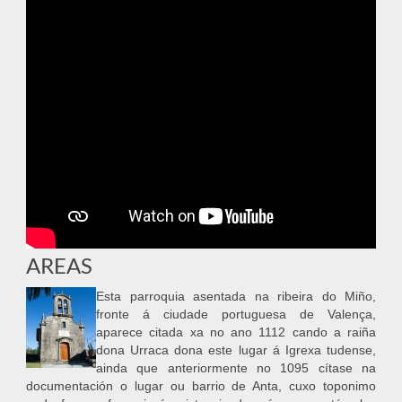
AREAS
Esta parroquia asentada na ribeira do Miño,
fronte á ciudade portuguesa de Valença,
aparece citada xa no ano 1112 cando a raiña
dona Urraca dona este lugar á Igrexa tudense,
ainda que anteriormente no 1095 cítase na
documentación o lugar ou barrio de Anta, cuxo toponimo