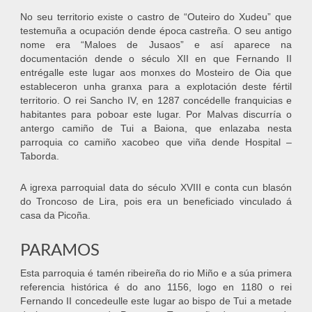
No seu territorio existe o castro de “Outeiro do Xudeu” que
testemuña a ocupación dende época castreña. O seu antigo
nome era “Maloes de Jusaos” e así aparece na
documentación dende o século XII en que Fernando II
entrégalle este lugar aos monxes do Mosteiro de Oia que
estableceron unha granxa para a explotación deste fértil
territorio. O rei Sancho IV, en 1287 concédelle franquicias e
habitantes para poboar este lugar. Por Malvas discurría o
antergo camiño de Tui a Baiona, que enlazaba nesta
parroquia co camiño xacobeo que viña dende Hospital –
Taborda.
A igrexa parroquial data do século XVIII e conta cun blasón
do Troncoso de Lira, pois era un beneficiado vinculado á
casa da Picoña.
PARAMOS
Esta parroquia é tamén ribeireña do rio Miño e a súa primera
referencia histórica é do ano 1156, logo en 1180 o rei
Fernando II concedeulle este lugar ao bispo de Tui a metade