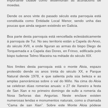
importante cidade como testemuñan as acuñacións de
moedas.
Dende os anos vinte do pasado século esta parroquia está
constituida como Entidade Local Menor, sendo unha das
poucas que ainda seguen existindo en Galicia.
Boa parte desta parroquia está vencellada eclesiásticamente
á parroquia de Tui. No seu territorio están a Capela do Anxo,
do século XVII, e onde figuran as armas do bispo Diego de
Torquemada e a Capela das Dores, en Frinxo, edificada polo
bispo tudense Telmo Maceira na métade do século XIX.
Nos límites desta parroquia está o monte Aloia, espazo
protexido dende os anos trinta do século XX, e Parque
Natural dende 1978, e que salienta pola súa beleza e as
amplas panorámicas sobre o val do Miño. Na cima do Aloia
se celebran dúas romerias anuais: o 27 de Xaneiro a festa
de San Xian e no primeiro domingo de xullo a romeria da
Nosa Señoras das Angurias. Neste enclave existen
numerosas lendas e monumentos naturais, como a chamada
“Cama de san Xian”. Sobre este Monte Aloia pódese