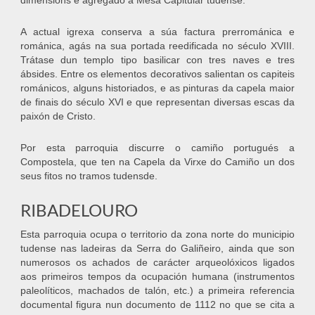
dimensións é agregado á Mesa Capitular tudense.
A actual igrexa conserva a súa factura prerrománica e
románica, agás na sua portada reedificada no século XVIII.
Trátase dun templo tipo basilicar con tres naves e tres
ábsides. Entre os elementos decorativos salientan os capiteis
románicos, alguns historiados, e as pinturas da capela maior
de finais do século XVI e que representan diversas escas da
paixón de Cristo.
Por esta parroquia discurre o camiño portugués a
Compostela, que ten na Capela da Virxe do Camiño un dos
seus fitos no tramos tudensde.
RIBADELOURO
Esta parroquia ocupa o territorio da zona norte do municipio
tudense nas ladeiras da Serra do Galiñeiro, ainda que son
numerosos os achados de carácter arqueolóxicos ligados
aos primeiros tempos da ocupación humana (instrumentos
paleolíticos, machados de talón, etc.) a primeira referencia
documental figura nun documento de 1112 no que se cita a