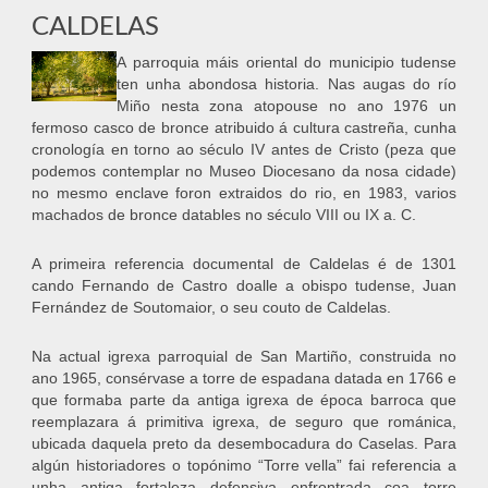
CALDELAS
A parroquia máis oriental do municipio tudense
ten unha abondosa historia. Nas augas do río
Miño nesta zona atopouse no ano 1976 un
fermoso casco de bronce atribuido á cultura castreña, cunha
cronología en torno ao século IV antes de Cristo (peza que
podemos contemplar no Museo Diocesano da nosa cidade)
no mesmo enclave foron extraidos do rio, en 1983, varios
machados de bronce datables no século VIII ou IX a. C.
A primeira referencia documental de Caldelas é de 1301
cando Fernando de Castro doalle a obispo tudense, Juan
Fernández de Soutomaior, o seu couto de Caldelas.
Na actual igrexa parroquial de San Martiño, construida no
ano 1965, consérvase a torre de espadana datada en 1766 e
que formaba parte da antiga igrexa de época barroca que
reemplazara á primitiva igrexa, de seguro que románica,
ubicada daquela preto da desembocadura do Caselas. Para
algún historiadores o topónimo “Torre vella” fai referencia a
unha antiga fortaleza defensiva enfrontrada coa torre