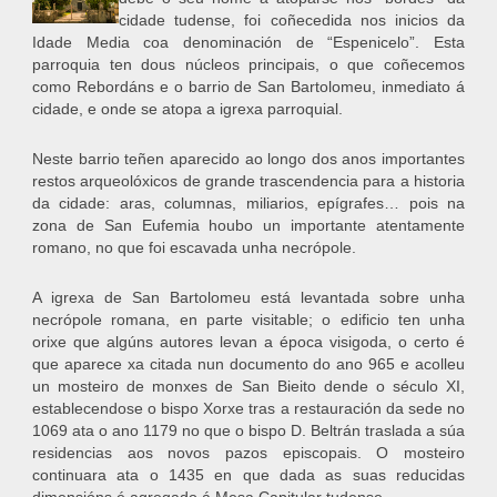
cidade tudense, foi coñecedida nos inicios da
Idade Media coa denominación de “Espenicelo”. Esta
parroquia ten dous núcleos principais, o que coñecemos
como Rebordáns e o barrio de San Bartolomeu, inmediato á
cidade, e onde se atopa a igrexa parroquial.
Neste barrio teñen aparecido ao longo dos anos importantes
restos arqueolóxicos de grande trascendencia para a historia
da cidade: aras, columnas, miliarios, epígrafes… pois na
zona de San Eufemia houbo un importante atentamente
romano, no que foi escavada unha necrópole.
A igrexa de San Bartolomeu está levantada sobre unha
necrópole romana, en parte visitable; o edificio ten unha
orixe que algúns autores levan a época visigoda, o certo é
que aparece xa citada nun documento do ano 965 e acolleu
un mosteiro de monxes de San Bieito dende o século XI,
establecendose o bispo Xorxe tras a restauración da sede no
1069 ata o ano 1179 no que o bispo D. Beltrán traslada a súa
residencias aos novos pazos episcopais. O mosteiro
continuara ata o 1435 en que dada as suas reducidas