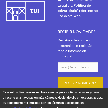
Lin e acepto o
Aviso
Legal
e a
Política de
privacidade*
referente ao
uso desta Web.
RECIBIR NOVIDADES
Rexistra o teu correo
electrónico, e recibirás
toda a información
municipal.
Esta web utiliza cookies exclusivamente para motivos técnicos y para
ofrecerle una navegación más cómoda. Haciendo clic en Aceptar, acepta
su consentimiento implícito con los términos explicados en
Aviso Legal
|
Política de Privacidade
|
Política de Cookies