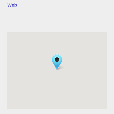
https://www.facebook.com/Restaurante-
casa-pote-135426326514597/