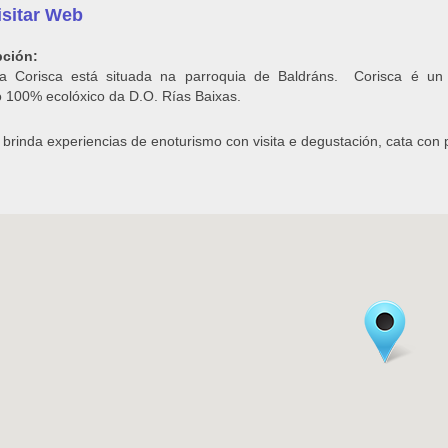
https://bodegascorisca.com/
pción:
a Corisca está situada na parroquia de Baldráns. Corisca é un 
o 100% ecolóxico da D.O. Rías Baixas.
 brinda experiencias de enoturismo con visita e degustación, cata con p