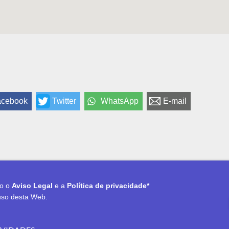
acebook
Twitter
WhatsApp
E-mail
to o
Aviso Legal
e a
Política de privacidade*
uso desta Web.