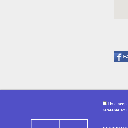
F
Lin e acep
referente ao 