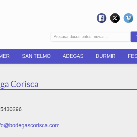
MER
SAN TELMO
ADEGAS
DURMIR
FE
ga Corisca
5430296
nfo@bodegascorisca.com