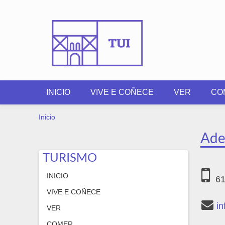
Ir o contido principal
INICIO
VIVE E COÑECE
VER
CO
VOSTEDE ESTÁ AQUÍ
Inicio
Ade
TURISMO
INICIO
61
VIVE E COÑECE
i
VER
COMER