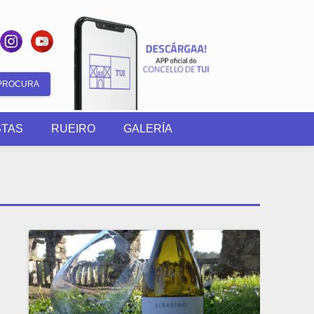
Formulario
de
STAS
RUEIRO
GALERÍA
busca