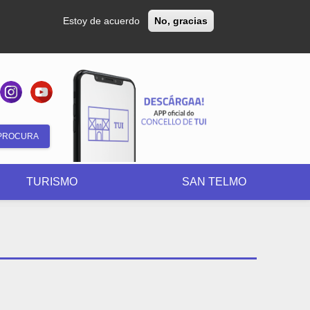
Estoy de acuerdo
No, gracias
Formulario
de
TURISMO
SAN TELMO
búsqueda