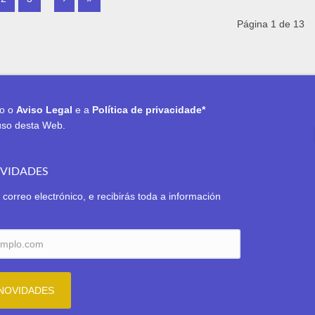
Página 1 de 13
to o
Aviso Legal
e a
Política de privacidade*
uso desta Web.
OVIDADES
 correo electrónico, e recibirás toda a información