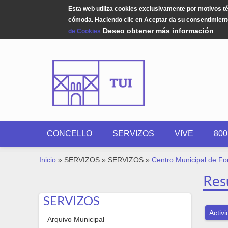
Esta web utiliza cookies exclusivamente por motivos t
cómoda. Haciendo clic en Aceptar da su consentimiento
Deseo obtener más información
de Cookies
Pasar al contenido principal
CONCELLO
SERVIZOS
VIVE
80
USTED ESTÁ AQUÍ
Inicio
»
SERVIZOS
»
SERVIZOS
»
Centro Municipal de F
Res
SERVIZOS
Activ
Arquivo Municipal