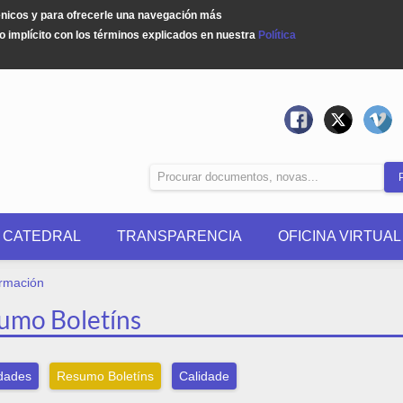
énicos y para ofrecerle una navegación más
 implícito con los términos explicados en nuestra
Política
0 CATEDRAL
TRANSPARENCIA
OFICINA VIRTUAL
ormación
umo Boletíns
idades
Resumo Boletíns
Calidade