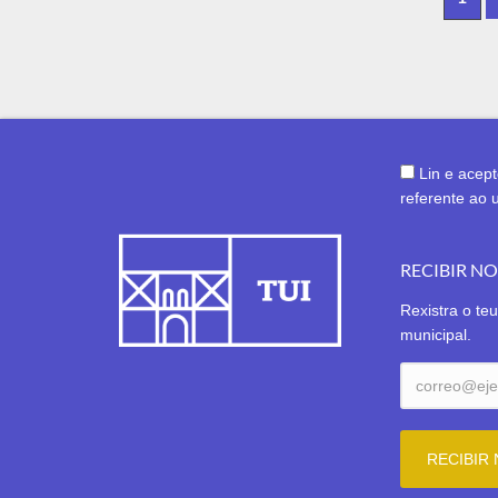
Lin e acep
referente ao 
RECIBIR N
Rexistra o teu
municipal.