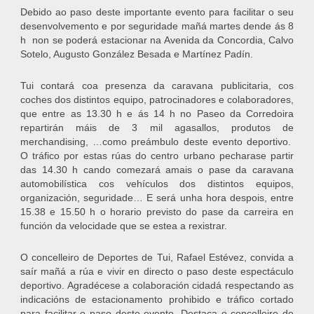
Debido ao paso deste importante evento para facilitar o seu
desenvolvemento e por seguridade mañá martes dende ás 8
h non se poderá estacionar na Avenida da Concordia, Calvo
Sotelo, Augusto González Besada e Martínez Padín.
Tui contará coa presenza da caravana publicitaria, cos
coches dos distintos equipo, patrocinadores e colaboradores,
que entre as 13.30 h e ás 14 h no Paseo da Corredoira
repartirán máis de 3 mil agasallos, produtos de
merchandising, …como preámbulo deste evento deportivo.
O tráfico por estas rúas do centro urbano pecharase partir
das 14.30 h cando comezará amais o pase da caravana
automobilística cos vehículos dos distintos equipos,
organización, seguridade… E será unha hora despois, entre
15.38 e 15.50 h o horario previsto do pase da carreira en
función da velocidade que se estea a rexistrar.
O concelleiro de Deportes de Tui, Rafael Estévez, convida a
saír mañá a rúa e vivir en directo o paso deste espectáculo
deportivo. Agradécese a colaboración cidadá respectando as
indicacións de estacionamento prohibido e tráfico cortado
para facilitar o paso deste evento. Destaca o concelleiro de