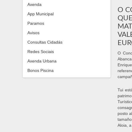
Axenda
O C
App Municipal
QUE
Paramos
MAT
VAL
Avisos
EUR
Consultas Cidadás
Redes Sociais
O Conc
Abanca 
Axenda Urbana
Enrique
Bonos Piscina
referen
campaña
Tui est
patrim
Turíst
consagr
posto a
tamaño 
Aloia, 