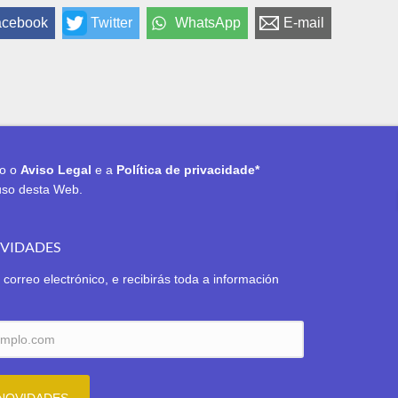
acebook
Twitter
WhatsApp
E-mail
to o
Aviso Legal
e a
Política de privacidade*
uso desta Web.
OVIDADES
 correo electrónico, e recibirás toda a información