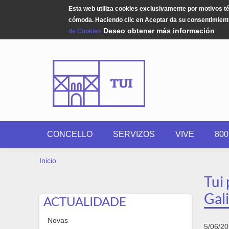
Esta web utiliza cookies exclusivamente por motivos t
cómoda. Haciendo clic en Aceptar da su consentimiento
Deseo obtener más información
de Cookies
Pasar al contenido principal
CONCELLO
SERVIZOS
VIVE
80
USTED ESTÁ AQUÍ
Inicio
Tui
Gali
ACTUALIDADE
Novas
5/06/2