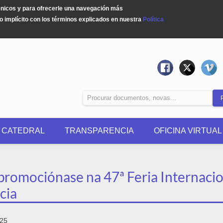
énicos y para ofrecerle una navegación más
 implícito con los términos explicados en nuestra
Política
0 CATEDRAL
TRANSPARENCIA
OFICINA VIRTUAL
 promociónase na 47ª Feria Internac
cia
025