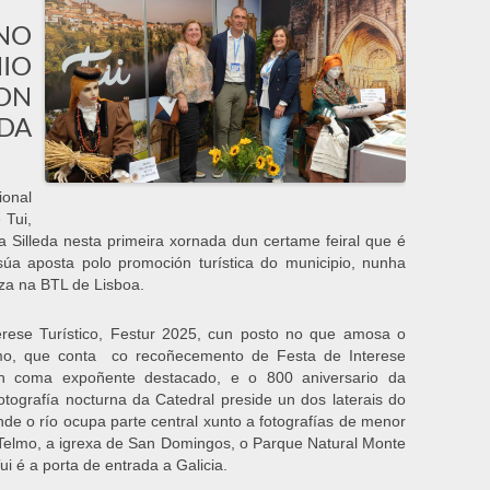
NO
IO
CON
DA
ional
 Tui,
 Silleda nesta primeira xornada dun certame feiral que é
súa aposta polo promoción turística do municipio, nunha
a na BTL de Lisboa.
erese Turístico, Festur 2025, cun posto no que amosa o
elmo, que conta co recoñecemento de Festa de Interese
ixón coma expoñente destacado, e o 800 aniversario da
tografía nocturna da Catedral preside un dos laterais do
e o río ocupa parte central xunto a fotografías de menor
 Telmo, a igrexa de San Domingos, o Parque Natural Monte
i é a porta de entrada a Galicia.