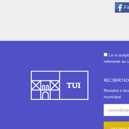
F
Lin e acep
referente ao 
RECIBIR N
Rexistra o teu
municipal.