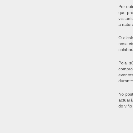
Por out
que pre
visitant
a natur
O alcal
nosa ci
colabor
Pola s
comprom
eventos
durante
No post
actuará
do viño