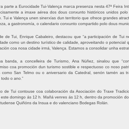
ra parte a Eurocidade Tui-Valença marca presenza nesta 47ª Feira I
cisamente a imaxe aérea dos dous conxunto históricos unidos polo 
e. Tui e Valença unen sinerxías dun territorio que ofrece grandes atract
eza, a gastronomía, o calendario conxunto compartido polo dous munic
de de Tui, Enrique Cabaleiro, destacou que “a participación de Tui n
dade como un destino turístico de calidade, aproveitando o potencial q
ación coa nosa cidade irmá, Valença. Estamos a consolidar unha estrate
úa banda, a concelleira de Turismo, Ana Núñez, sinalou que “c
iso coa promoción dun turismo sostible e respectuoso co noso patr
 como San Telmo ou o aniversario da Catedral, senón tamén as tra
 todo o ano.”
o de Tui contouse coa colaboración da Asociación do Traxe Tradicio
 este domingo ás 12 h. Mañá venres ás 12 h, dentro da promoción do
 tudense Quiñóns da Insua e do valenciano Bodegas Rolán.