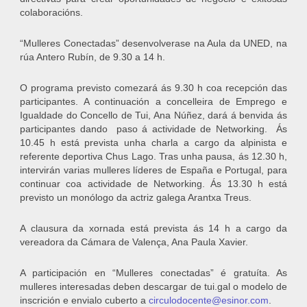
colaboracións.
“Mulleres Conectadas” desenvolverase na Aula da UNED, na
rúa Antero Rubín, de 9.30 a 14 h.
O programa previsto comezará ás 9.30 h coa recepción das
participantes. A continuación a concelleira de Emprego e
Igualdade do Concello de Tui, Ana Núñez, dará á benvida ás
participantes dando paso á actividade de Networking. Ás
10.45 h está prevista unha charla a cargo da alpinista e
referente deportiva Chus Lago. Tras unha pausa, ás 12.30 h,
intervirán varias mulleres líderes de España e Portugal, para
continuar coa actividade de Networking. Ás 13.30 h está
previsto un monólogo da actriz galega Arantxa Treus.
A clausura da xornada está prevista ás 14 h a cargo da
vereadora da Cámara de Valença, Ana Paula Xavier.
A participación en “Mulleres conectadas” é gratuíta. As
mulleres interesadas deben descargar de tui.gal o modelo de
inscrición e envialo cuberto a
circulodocente@esinor.com
.