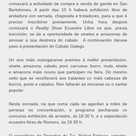
comezará a actividade de compra e venda de gando en San
Bartolomeu. A partir das 10 h haberá exhibición libre de
andadura con serrada, chapeada e trotadores, para a que é
preciso inscribirse previamente. Unha hora despois
comezará o
Reality Show
Ecuestre Libre no que, previa
inscrición, se da a oportunidade de xinetes e amazonas de
amosar a súa destreza do cabalo. A continuación darase
paso á presentación do Cabalo Galego.
Un ano máis outorgaranse premios á mellor presentación,
xinete, amazona, cabalo, poni, carruaxe, burro, mula, xinete
e amazona máis novos que participen na feira. Do mesmo
xeito que se recoñecerá aos tratantes co máis cabezas de
burros, ponis e cabalos. Non faltarán as xincanas ou o xantar
popular.
Nesta xornada, na que coma cada se agardan a miles de
persoas na concentración, o programa pecharase co
concurso exhibición de arrastre, ás 18.30 h, e o espectáculo
ecuestre Aires de Romero, ás 19.30 h.
O concelleiro de Deportes de Tui, Rafael Estévez, convida