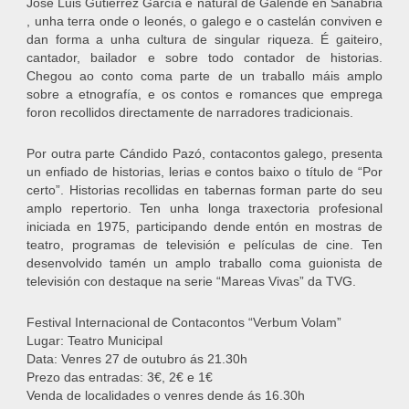
José Luis Gutiérrez García é natural de Galende en Sanabria
, unha terra onde o leonés, o galego e o castelán conviven e
dan forma a unha cultura de singular riqueza. É gaiteiro,
cantador, bailador e sobre todo contador de historias.
Chegou ao conto coma parte de un traballo máis amplo
sobre a etnografía, e os contos e romances que emprega
foron recollidos directamente de narradores tradicionais.
Por outra parte Cándido Pazó, contacontos galego, presenta
un enfiado de historias, lerias e contos baixo o título de “Por
certo”. Historias recollidas en tabernas forman parte do seu
amplo repertorio. Ten unha longa traxectoria profesional
iniciada en 1975, participando dende entón en mostras de
teatro, programas de televisión e películas de cine. Ten
desenvolvido tamén un amplo traballo coma guionista de
televisión con destaque na serie “Mareas Vivas” da TVG.
Festival Internacional de Contacontos “Verbum Volam”
Lugar: Teatro Municipal
Data: Venres 27 de outubro ás 21.30h
Prezo das entradas: 3€, 2€ e 1€
Venda de localidades o venres dende ás 16.30h