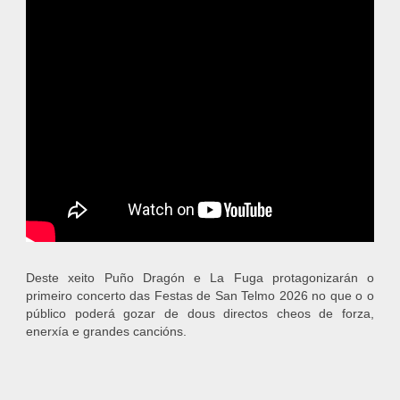
Deste xeito Puño Dragón e La Fuga protagonizarán o
primeiro concerto das Festas de San Telmo 2026 no que o o
público poderá gozar de dous directos cheos de forza,
enerxía e grandes cancións.