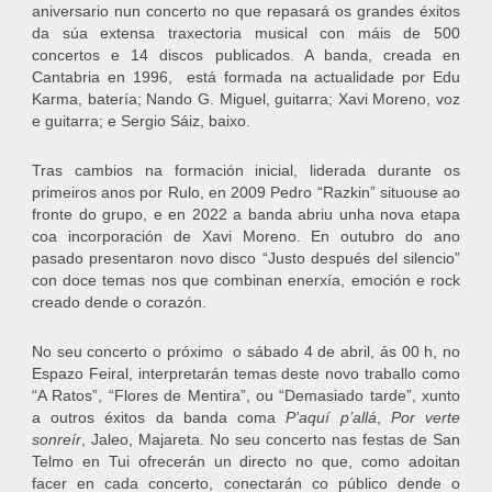
aniversario nun concerto no que repasará os grandes éxitos
da súa extensa traxectoria musical con máis de 500
concertos e 14 discos publicados. A banda, creada en
Cantabria en 1996, está formada na actualidade por Edu
Karma, batería; Nando G. Miguel, guitarra; Xavi Moreno, voz
e guitarra; e Sergio Sáiz, baixo.
Tras cambios na formación inicial, liderada durante os
primeiros anos por Rulo, en 2009 Pedro “Razkin” situouse ao
fronte do grupo, e en 2022 a banda abriu unha nova etapa
coa incorporación de Xavi Moreno. En outubro do ano
pasado presentaron novo disco “Justo después del silencio”
con doce temas nos que combinan enerxía, emoción e rock
creado dende o corazón.
No seu concerto o próximo o sábado 4 de abril, ás 00 h, no
Espazo Feiral, interpretarán temas deste novo traballo como
“A Ratos”, “Flores de Mentira”, ou “Demasiado tarde”, xunto
a outros éxitos da banda coma
P’aquí p’allá
,
Por verte
sonreír
, Jaleo, Majareta. No seu concerto nas festas de San
Telmo en Tui ofrecerán un directo no que, como adoitan
facer en cada concerto, conectarán co público dende o