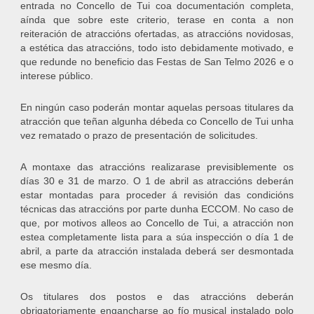
entrada no Concello de Tui coa documentación completa,
aínda que sobre este criterio, terase en conta a non
reiteración de atraccións ofertadas, as atraccións novidosas,
a estética das atraccións, todo isto debidamente motivado, e
que redunde no beneficio das Festas de San Telmo 2026 e o
interese público.
En ningún caso poderán montar aquelas persoas titulares da
atracción que teñan algunha débeda co Concello de Tui unha
vez rematado o prazo de presentación de solicitudes.
A montaxe das atraccións realizarase previsiblemente os
días 30 e 31 de marzo. O 1 de abril as atraccións deberán
estar montadas para proceder á revisión das condicións
técnicas das atraccións por parte dunha ECCOM. No caso de
que, por motivos alleos ao Concello de Tui, a atracción non
estea completamente lista para a súa inspección o día 1 de
abril, a parte da atracción instalada deberá ser desmontada
ese mesmo día.
Os titulares dos postos e das atraccións deberán
obrigatoriamente engancharse ao fío musical instalado polo