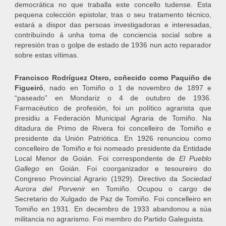
democrática no que traballa este concello tudense. Esta
pequena colección epistolar, tras o seu tratamento técnico,
estará a dispor das persoas investigadoras e interesadas,
contribuíndo á unha toma de conciencia social sobre a
represión tras o golpe de estado de 1936 nun acto reparador
sobre estas vítimas.
Francisco Rodríguez Otero, coñecido como Paquiño de
Figueiró
, nado en Tomiño o 1 de novembro de 1897 e
“paseado” en Mondariz o 4 de outubro de 1936.
Farmacéutico de profesión, foi un político agrarista que
presidiu a Federación Municipal Agraria de Tomiño. Na
ditadura de Primo de Rivera foi concelleiro de Tomiño e
presidente da Unión Patriótica. En 1926 renunciou como
concelleiro de Tomiño e foi nomeado presidente da Entidade
Local Menor de Goián. Foi correspondente de
El Pueblo
Gallego
en Goián. Foi coorganizador e tesoureiro do
Congreso Provincial Agrario (1929). Directivo da
Sociedad
Aurora del Porvenir
en Tomiño. Ocupou o cargo de
Secretario do Xulgado de Paz de Tomiño. Foi concelleiro en
Tomiño en 1931. En decembro de 1933 abandonou a súa
militancia no agrarismo. Foi membro do Partido Galeguista.