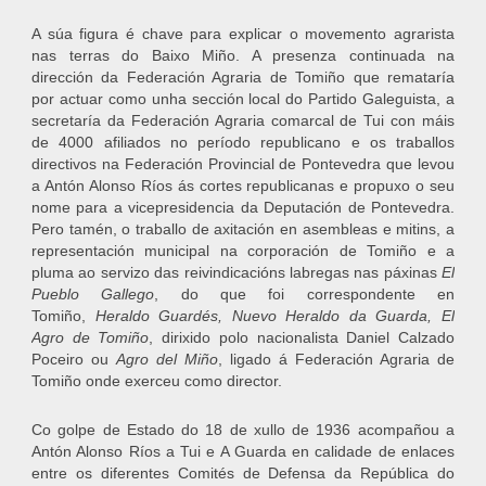
A súa figura é chave para explicar o movemento agrarista
nas terras do Baixo Miño. A presenza continuada na
dirección da Federación Agraria de Tomiño que remataría
por actuar como unha sección local do Partido Galeguista, a
secretaría da Federación Agraria comarcal de Tui con máis
de 4000 afiliados no período republicano e os traballos
directivos na Federación Provincial de Pontevedra que levou
a Antón Alonso Ríos ás cortes republicanas e propuxo o seu
nome para a vicepresidencia da Deputación de Pontevedra.
Pero tamén, o traballo de axitación en asembleas e mitins, a
representación municipal na corporación de Tomiño e a
pluma ao servizo das reivindicacións labregas nas páxinas
El
Pueblo Gallego
, do que foi correspondente en
Tomiño,
Heraldo Guardés, Nuevo Heraldo da Guarda, El
Agro de Tomiño
, dirixido polo nacionalista Daniel Calzado
Poceiro ou
Agro del Miño
, ligado á Federación Agraria de
Tomiño onde exerceu como director.
Co golpe de Estado do 18 de xullo de 1936 acompañou a
Antón Alonso Ríos a Tui e A Guarda en calidade de enlaces
entre os diferentes Comités de Defensa da República do