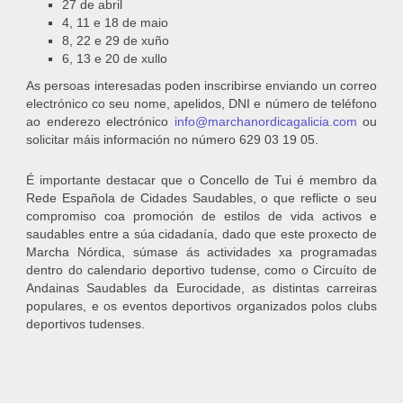
27 de abril
4, 11 e 18 de maio
8, 22 e 29 de xuño
6, 13 e 20 de xullo
As persoas interesadas poden inscribirse enviando un correo
electrónico co seu nome, apelidos, DNI e número de teléfono
ao enderezo electrónico
info@marchanordicagalicia.com
ou
solicitar máis información no número 629 03 19 05.
É importante destacar que o Concello de Tui é membro da
Rede Española de Cidades Saudables, o que reflicte o seu
compromiso coa promoción de estilos de vida activos e
saudables entre a súa cidadanía, dado que este proxecto de
Marcha Nórdica, súmase ás actividades xa programadas
dentro do calendario deportivo tudense, como o Circuíto de
Andainas Saudables da Eurocidade, as distintas carreiras
populares, e os eventos deportivos organizados polos clubs
deportivos tudenses.