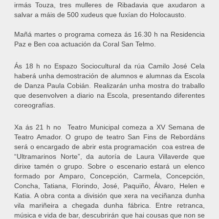
irmás Touza, tres mulleres de Ribadavia que axudaron a
salvar a máis de 500 xudeus que fuxían do Holocausto.
Mañá martes o programa comeza ás 16.30 h na Residencia
Paz e Ben coa actuación da Coral San Telmo.
Ás 18 h no Espazo Sociocultural da rúa Camilo José Cela
haberá unha demostración de alumnos e alumnas da Escola
de Danza Paula Cobián. Realizarán unha mostra do traballo
que desenvolven a diario na Escola, presentando diferentes
coreografías.
Xa ás 21 h no Teatro Municipal comeza a XV Semana de
Teatro Amador. O grupo de teatro San Fins de Rebordáns
será o encargado de abrir esta programación coa estrea de
“Ultramarinos Norte”, da autoría de Laura Villaverde que
dirixe tamén o grupo. Sobre o escenario estará un elenco
formado por Amparo, Concepción, Carmela, Concepción,
Concha, Tatiana, Florindo, José, Paquiño, Álvaro, Helen e
Katia. A obra conta a división que xera na veciñanza dunha
vila mariñeira a chegada dunha fábrica. Entre retranca,
música e vida de bar, descubrirán que hai cousas que non se