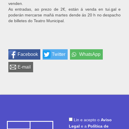
venden.
As entradas, ao prezo de 2€, están á venda en tui.gal e
poderán mercarse mañá martes dende ás 20 h no despacho
de billetes do Teatro Municipal.
Facebook
Twitter
WhatsApp
E-mail
Lin e acepto o
Aviso
Legal
e a
Política de