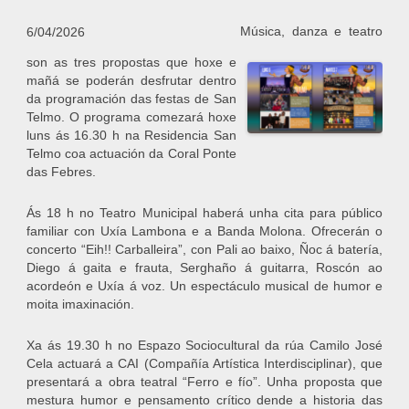
Música, danza e teatro
6/04/2026
son as tres propostas que hoxe e
mañá se poderán desfrutar dentro
da programación das festas de San
Telmo. O programa comezará hoxe
luns ás 16.30 h na Residencia San
Telmo coa actuación da Coral Ponte
das Febres.
Ás 18 h no Teatro Municipal haberá unha cita para público
familiar con Uxía Lambona e a Banda Molona. Ofrecerán o
concerto “Eih!! Carballeira”, con Pali ao baixo, Ñoc á batería,
Diego á gaita e frauta, Serghaño á guitarra, Roscón ao
acordeón e Uxía á voz. Un espectáculo musical de humor e
moita imaxinación.
Xa ás 19.30 h no Espazo Sociocultural da rúa Camilo José
Cela actuará a CAI (Compañía Artística Interdisciplinar), que
presentará a obra teatral “Ferro e fío”. Unha proposta que
mestura humor e pensamento crítico dende a historia das