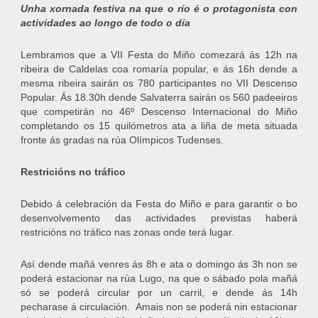
Unha xornada festiva na que o río é o protagonista con
actividades ao longo de todo o día
Lembramos que a VII Festa do Miño comezará ás 12h na
ribeira de Caldelas coa romaría popular, e ás 16h dende a
mesma ribeira sairán os 780 participantes no VII Descenso
Popular. Ás 18.30h dende Salvaterra sairán os 560 padeeiros
que competirán no 46º Descenso Internacional do Miño
completando os 15 quilómetros ata a liña de meta situada
fronte ás gradas na rúa Olímpicos Tudenses.
Restricións no tráfico
Debido á celebración da Festa do Miño e para garantir o bo
desenvolvemento das actividades previstas haberá
restricións no tráfico nas zonas onde terá lugar.
Así dende mañá venres ás 8h e ata o domingo ás 3h non se
poderá estacionar na rúa Lugo, na que o sábado pola mañá
só se poderá circular por un carril, e dende ás 14h
pecharase á circulación. Amais non se poderá nin estacionar