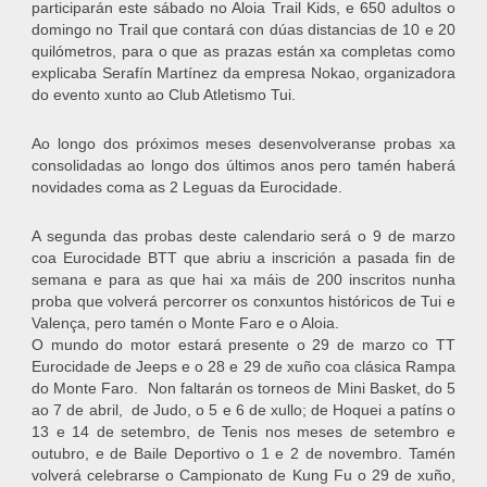
participarán este sábado no Aloia Trail Kids, e 650 adultos o
domingo no Trail que contará con dúas distancias de 10 e 20
quilómetros, para o que as prazas están xa completas como
explicaba Serafín Martínez da empresa Nokao, organizadora
do evento xunto ao Club Atletismo Tui.
Ao longo dos próximos meses desenvolveranse probas xa
consolidadas ao longo dos últimos anos pero tamén haberá
novidades coma as 2 Leguas da Eurocidade.
A segunda das probas deste calendario será o 9 de marzo
coa Eurocidade BTT que abriu a inscrición a pasada fin de
semana e para as que hai xa máis de 200 inscritos nunha
proba que volverá percorrer os conxuntos históricos de Tui e
Valença, pero tamén o Monte Faro e o Aloia.
O mundo do motor estará presente o 29 de marzo co TT
Eurocidade de Jeeps e o 28 e 29 de xuño coa clásica Rampa
do Monte Faro. Non faltarán os torneos de Mini Basket, do 5
ao 7 de abril, de Judo, o 5 e 6 de xullo; de Hoquei a patíns o
13 e 14 de setembro, de Tenis nos meses de setembro e
outubro, e de Baile Deportivo o 1 e 2 de novembro. Tamén
volverá celebrarse o Campionato de Kung Fu o 29 de xuño,