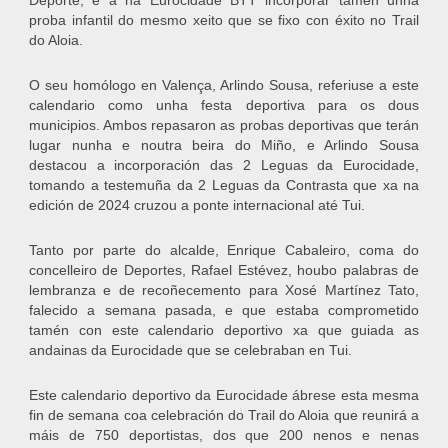
Deporte, e a na Eurocidade BTT incorporar tamén unha
proba infantil do mesmo xeito que se fixo con éxito no Trail
do Aloia.
O seu homólogo en Valença, Arlindo Sousa, referiuse a este
calendario como unha festa deportiva para os dous
municipios. Ambos repasaron as probas deportivas que terán
lugar nunha e noutra beira do Miño, e Arlindo Sousa
destacou a incorporación das 2 Leguas da Eurocidade,
tomando a testemuña da 2 Leguas da Contrasta que xa na
edición de 2024 cruzou a ponte internacional até Tui.
Tanto por parte do alcalde, Enrique Cabaleiro, coma do
concelleiro de Deportes, Rafael Estévez, houbo palabras de
lembranza e de recoñecemento para Xosé Martínez Tato,
falecido a semana pasada, e que estaba comprometido
tamén con este calendario deportivo xa que guiada as
andainas da Eurocidade que se celebraban en Tui.
Este calendario deportivo da Eurocidade ábrese esta mesma
fin de semana coa celebración do Trail do Aloia que reunirá a
máis de 750 deportistas, dos que 200 nenos e nenas