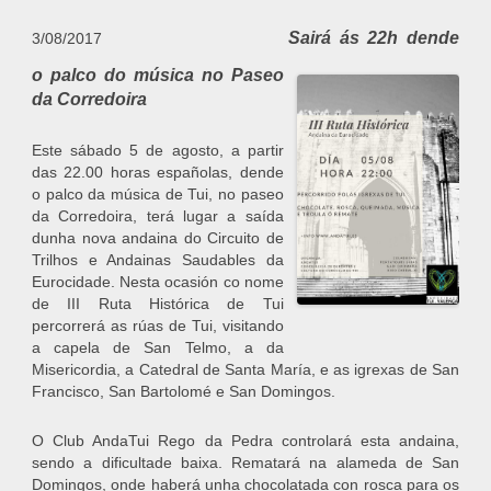
Sairá ás 22h dende
3/08/2017
o palco do música no Paseo
da Corredoira
Este sábado 5 de agosto, a partir
das 22.00 horas españolas, dende
o palco da música de Tui, no paseo
da Corredoira, terá lugar a saída
dunha nova andaina do Circuito de
Trilhos e Andainas Saudables da
Eurocidade. Nesta ocasión co nome
de III Ruta Histórica de Tui
percorrerá as rúas de Tui, visitando
a capela de San Telmo, a da
Misericordia, a Catedral de Santa María, e as igrexas de San
Francisco, San Bartolomé e San Domingos.
O Club AndaTui Rego da Pedra controlará esta andaina,
sendo a dificultade baixa. Rematará na alameda de San
Domingos, onde haberá unha chocolatada con rosca para os