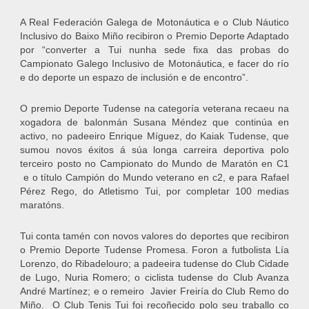
A Real Federación Galega de Motonáutica e o Club Náutico
Inclusivo do Baixo Miño recibiron o Premio Deporte Adaptado
por “converter a Tui nunha sede fixa das probas do
Campionato Galego Inclusivo de Motonáutica, e facer do río
e do deporte un espazo de inclusión e de encontro”.
O premio Deporte Tudense na categoría veterana recaeu na
xogadora de balonmán Susana Méndez que continúa en
activo, no padeeiro Enrique Míguez, do Kaiak Tudense, que
sumou novos éxitos á súa longa carreira deportiva polo
terceiro posto no Campionato do Mundo de Maratón en C1
e o título Campión do Mundo veterano en c2, e para Rafael
Pérez Rego, do Atletismo Tui, por completar 100 medias
maratóns.
Tui conta tamén con novos valores do deportes que recibiron
o Premio Deporte Tudense Promesa. Foron a futbolista Lía
Lorenzo, do Ribadelouro; a padeeira tudense do Club Cidade
de Lugo, Nuria Romero; o ciclista tudense do Club Avanza
André Martínez; e o remeiro Javier Freiría do Club Remo do
Miño. O Club Tenis Tui foi recoñecido polo seu traballo co