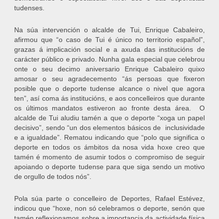
tudenses.
Na súa intervención o alcalde de Tui, Enrique Cabaleiro,
afirmou que “o caso de Tui é único no territorio español”,
grazas á implicación social e a axuda das institucións de
carácter público e privado. Nunha gala especial que celebrou
onte o seu decimo aniversario Enrique Cabaleiro quixo
amosar o seu agradecemento “ás persoas que fixeron
posible que o deporte tudense alcance o nivel que agora
ten”, así coma ás institucións, e aos concelleiros que durante
os últimos mandatos estiveron ao fronte desta área. O
alcalde de Tui aludiu tamén a que o deporte “xoga un papel
decisivo”, sendo “un dos elementos básicos de inclusividade
e a igualdade”. Rematou indicando que “polo que significa o
deporte en todos os ámbitos da nosa vida hoxe creo que
tamén é momento de asumir todos o compromiso de seguir
apoiando o deporte tudense para que siga sendo un motivo
de orgullo de todos nós”.
Pola súa parte o concelleiro de Deportes, Rafael Estévez,
indicou que “hoxe, non só celebramos o deporte, senón que
tamén reflexionamos sobre a importancia da actividade física