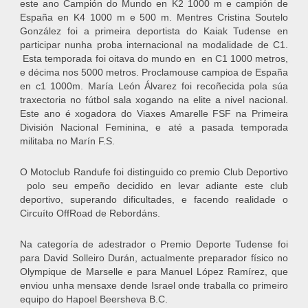
este ano Campión do Mundo en K2 1000 m e campión de
España en K4 1000 m e 500 m. Mentres Cristina Soutelo
González foi a primeira deportista do Kaiak Tudense en
participar nunha proba internacional na modalidade de C1.
Esta temporada foi oitava do mundo en en C1 1000 metros,
e décima nos 5000 metros. Proclamouse campioa de España
en c1 1000m. María León Álvarez foi recoñecida pola súa
traxectoria no fútbol sala xogando na elite a nivel nacional.
Este ano é xogadora do Viaxes Amarelle FSF na Primeira
División Nacional Feminina, e até a pasada temporada
militaba no Marín F.S.
O Motoclub Randufe foi distinguido co premio Club Deportivo
polo seu empeño decidido en levar adiante este club
deportivo, superando dificultades, e facendo realidade o
Circuíto OffRoad de Rebordáns.
Na categoría de adestrador o Premio Deporte Tudense foi
para David Solleiro Durán, actualmente preparador físico no
Olympique de Marselle e para Manuel López Ramírez, que
enviou unha mensaxe dende Israel onde traballa co primeiro
equipo do Hapoel Beersheva B.C.