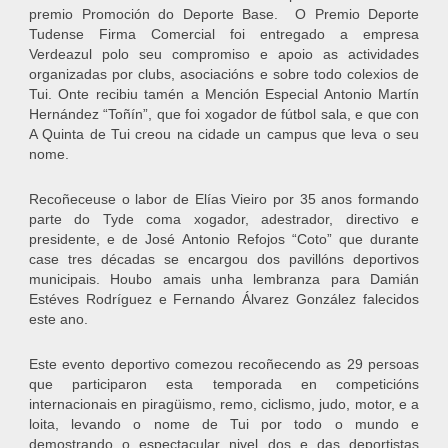
premio Promoción do Deporte Base. O Premio Deporte
Tudense Firma Comercial foi entregado a empresa
Verdeazul polo seu compromiso e apoio as actividades
organizadas por clubs, asociacións e sobre todo colexios de
Tui. Onte recibiu tamén a Mención Especial Antonio Martín
Hernández “Toñín”, que foi xogador de fútbol sala, e que con
A Quinta de Tui creou na cidade un campus que leva o seu
nome.
Recoñeceuse o labor de Elías Vieiro por 35 anos formando
parte do Tyde coma xogador, adestrador, directivo e
presidente, e de José Antonio Refojos “Coto” que durante
case tres décadas se encargou dos pavillóns deportivos
municipais. Houbo amais unha lembranza para Damián
Estéves Rodríguez e Fernando Álvarez González falecidos
este ano.
Este evento deportivo comezou recoñecendo as 29 persoas
que participaron esta temporada en competicións
internacionais en piragüismo, remo, ciclismo, judo, motor, e a
loita, levando o nome de Tui por todo o mundo e
demostrando o espectacular nivel dos e das deportistas