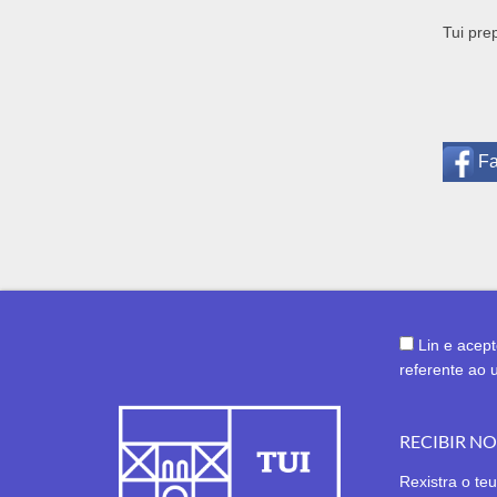
Tui pre
F
Lin e acep
referente ao 
RECIBIR N
Rexistra o teu