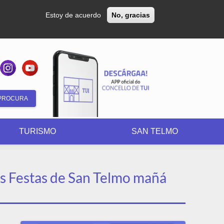
Estoy de acuerdo
No, gracias
Formulario
de
TURISMO
SAN TELMO
búsqueda
as Festas de San Telmo mañá