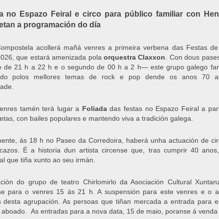
a no Espazo Feiral e circo para público familiar con Hen
tan a programación do día
Compostela acollerá mañá venres a primeira verbena das Festas d
026, que estará amenizada pola
orquestra Claxxon
. Con dous pase
o de 21 h a 22 h e o segundo de 00 h a 2 h— este grupo galego fa
rido polos mellores temas de rock e pop dende os anos 70 a
dade.
enres tamén terá lugar a
Foliada
das festas no Espazo Feiral a par
etas, con bailes populares e mantendo viva a tradición galega.
ente, ás 18 h no Paseo da Corredoira, haberá unha actuación de c
cazos. É a historia dun artista circense que, tras cumprir 40 ano
ual que tiña xunto ao seu irmán.
ción do grupo de teatro Chirlomirlo da Asociación Cultural Xunta
se para o venres 15 ás 21 h. A suspensión para este venres e o 
 desta agrupación. As persoas que tiñan mercada a entrada para es
 aboado. As entradas para a nova data, 15 de maio, poranse á vend