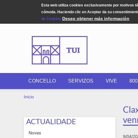
Esta web utiliza cookies exclusivamente por motivos t
cómoda. Haciendo clic en Aceptar da su consentimiento
Deseo obtener más información
de Cookies
Pasar al contenido principal
CONCELLO
SERVIZOS
VIVE
80
USTED ESTÁ AQUÍ
Inicio
Cla
ven
ACTUALIDADE
Novas
9/04/2