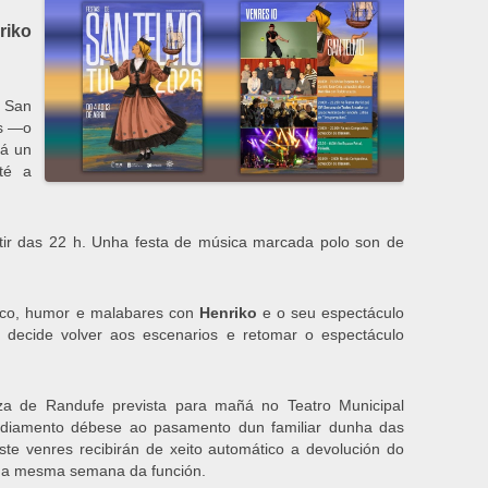
riko
e San
s —o
rá un
té a
tir das 22 h. Unha festa de música marcada polo son de
irco, humor e malabares con
Henriko
e o seu espectáculo
s, decide volver aos escenarios e retomar o espectáculo
nza de Randufe prevista para mañá no Teatro Municipal
adiamento débese ao pasamento dun familiar dunha das
te venres recibirán de xeito automático a devolución do
a a mesma semana da función.