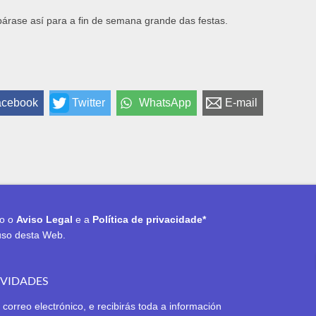
párase así para a fin de semana grande das festas.
acebook
Twitter
WhatsApp
E-mail
to o
Aviso Legal
e a
Política de privacidade*
uso desta Web.
OVIDADES
 correo electrónico, e recibirás toda a información