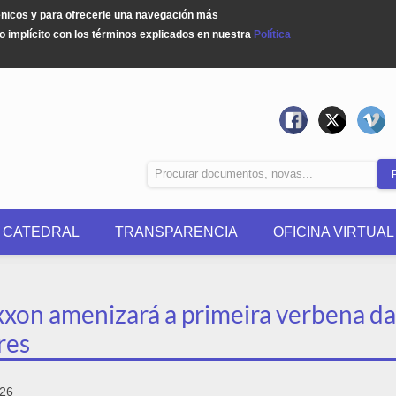
énicos y para ofrecerle una navegación más
 implícito con los términos explicados en nuestra
Política
0 CATEDRAL
TRANSPARENCIA
OFICINA VIRTUAL
xxon amenizará a primeira verbena d
res
026