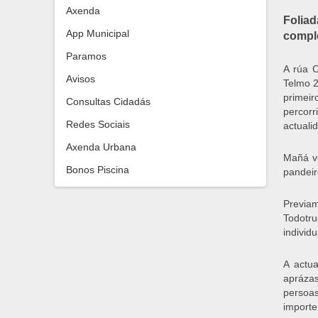
Axenda
Foliad
App Municipal
comple
Paramos
A rúa 
Avisos
Telmo 2
primeir
Consultas Cidadás
percor
Redes Sociais
actuali
Axenda Urbana
Mañá v
Bonos Piscina
pandeir
Previam
Todotru
individ
A actua
apráza
persoas
importe